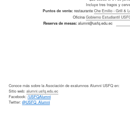
Incluye tres tragos y cerv
Puntos de venta:
restaurante
Che Emilio - Grill & 
Oficina
Gobierno Estudiantil USF
Reserva de mesas:
alumni@usfq.edu.ec
Conoce más sobre la Asociación de exalumnos Alumni USFQ en:
Sitio web:
alumni.usfq.edu.ec
Facebook:
/USFQAlumni
Twitter:
@USFQ_Alumni