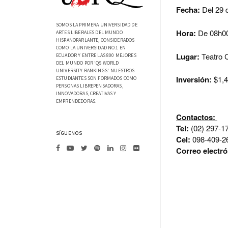
Fecha:
Del 29 
SOMOS LA PRIMERA UNIVERSIDAD DE
Hora:
D
e 08h0
ARTES LIBERALES DEL MUNDO
HISPANOPARLANTE, CONSIDERADOS
COMO LA UNIVERSIDAD NO.1 EN
Lugar:
Teatro 
ECUADOR Y ENTRE LAS 800 MEJORES
DEL MUNDO POR 'QS WORLD
UNIVERSITY RANKINGS'. NUESTROS
Inversión:
$1,4
ESTUDIANTES SON FORMADOS COMO
PERSONAS LIBREPENSADORAS,
INNOVADORAS, CREATIVAS Y
EMPRENDEDORAS.
Contactos:
Tel:
(02) 297-17
SÍGUENOS
Cel:
098-409-26
Correo electró