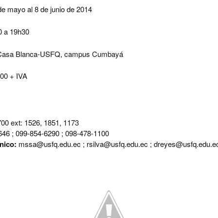
de mayo al 8 de junio de 2014
0 a 19h30
Casa Blanca-
USF
Q, campus Cumbayá
00 + IVA
00 ext: 1526, 1851, 1173
46 ; 099-854-6290 ; 098-478-1100
nico:
mssa@usfq.edu.ec ; rsilva@usfq.edu.ec ; dreyes@usfq.edu.e