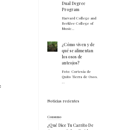
Dual Degree
Program
Harvard College and
Berklee College of
Music...
¿Cómo viven y de
qué se alimentan
los osos de
anteojos?
Foto: Cortesía de
Quito Tierra de Osos.
...
c
Noticias recientes
Consumo
¿Qué Dice Tu Carrito De