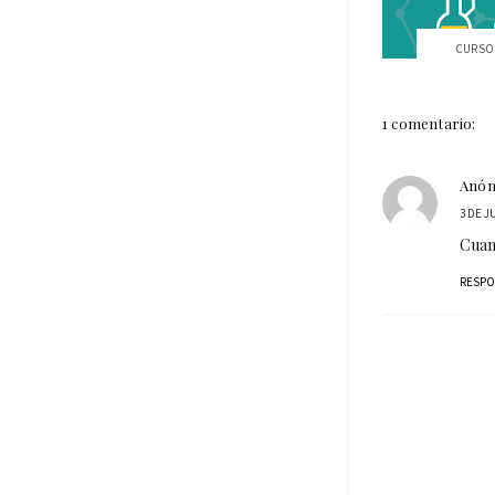
CURSO 
1 comentario:
Anó
3 DE J
Cuand
RESP