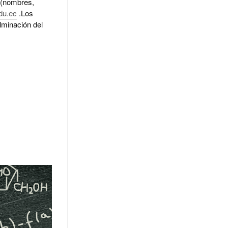
(nombres,
du.ec
.Los
lminación del