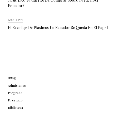
¿Qué Dice Tu Carrito De Compras Sobre Tu Idea Del
Ecuador?
Botella PET
El Reciclaje De Plásticos En Ecuador Se Queda En El Papel
USFQ
Admisiones
Pregrado
Posgrado
Biblioteca