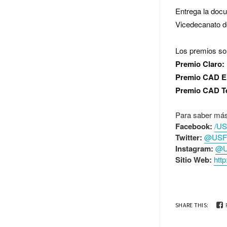
Entrega la docu
Vicedecanato d
Los premios s
Premio Claro:
Premio CAD El
Premio CAD T
Para saber más 
Facebook:
/U
Twitter:
@USF
Instagram:
@U
Sitio Web:
http
SHARE THIS: