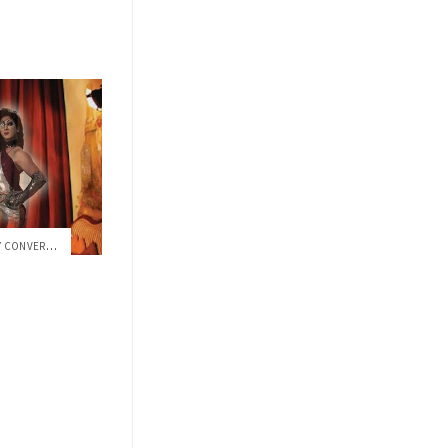
EL COCOA-USFQ INVITA AL SHOW Y CONVERSAT...