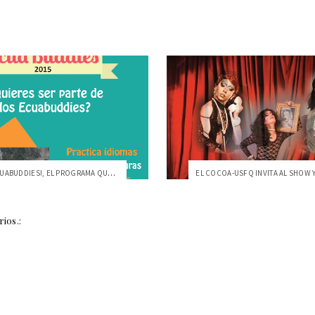
¡ÚNETE A ECUABUDDIES!, EL PROGRAMA QUE P...
ios.: