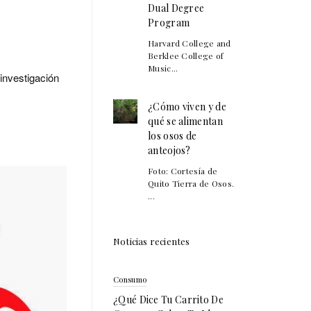
Dual Degree
Program
Harvard College and
Berklee College of
Music...
investigación
¿Cómo viven y de
qué se alimentan
los osos de
anteojos?
Foto: Cortesía de
Quito Tierra de Osos.
...
Noticias recientes
Consumo
¿Qué Dice Tu Carrito De