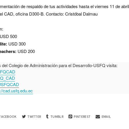
mentación de respaldo de tus actividades hasta el viernes 11 de abril
el CAD, oficina D300-B. Contacto: Cristóbal Dalmau
on:
USD 500
ite:
USD 300
eachers:
USD 200
del Colegio de Administración para el Desarrollo-USFQ visita:
SFQCAD
Q_CAD
SFQCAD
://cad.usfq.edu.ec
FACEBOOK
TWITTER
TUMBLR
PINTEREST
EMAIL