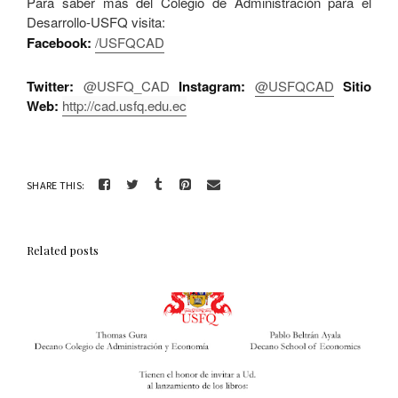
Para saber más del Colegio de Administración para el
Desarrollo-USFQ visita:
Facebook:
/USFQCAD
Twitter:
@USFQ_CAD
Instagram:
@USFQCAD
Sitio
Web:
http://cad.usfq.edu.ec
SHARE THIS:
Related posts