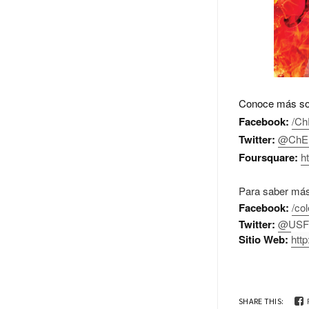
Conoce más sobr
Facebook:
/Ch
Twitter:
@ChEmi
Foursquare:
h
Para saber más
Facebook:
/co
Twitter:
@USF
Sitio Web:
htt
SHARE THIS: