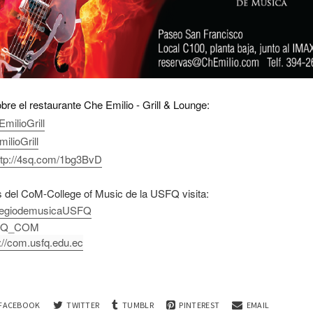
e el restaurante Che Emilio - Grill & Lounge:
EmilioGrill
lioGrill
ttp://4sq.com/1bg3BvD
 del CoM-College of Music de la USFQ visita:
legiodemusicaUSFQ
Q_COM
p://com.usfq.edu.ec
FACEBOOK
TWITTER
TUMBLR
PINTEREST
EMAIL