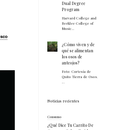
Dual Degree
Program
Harvard College and
Berklee College of
Music...
isco
¿Cómo viven y de
qué se alimentan
los osos de
anteojos?
Foto: Cortesía de
Quito Tierra de Osos.
...
Noticias recientes
Consumo
¿Qué Dice Tu Carrito De