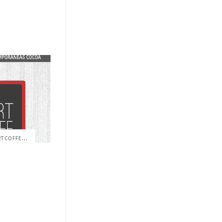
PERIODISMO USFQ INVITA A “SMART COFFEE: ...