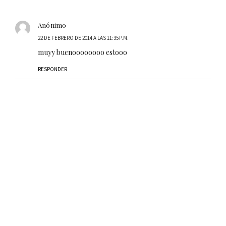
Anónimo
22 DE FEBRERO DE 2014 A LAS 11:35 P.M.
muyy buenoooooooo estooo
RESPONDER