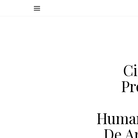
Ci
Pr
Human
De A