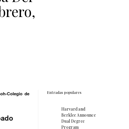
brero,
Entradas populares
soh-Colegio de
Harvard and
Berklee Announce
bado
Dual Degree
Program