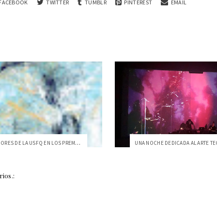
FACEBOOK
TWITTER
TUMBLR
PINTEREST
EMAIL
TRES GANADORES DE LA USFQ EN LOS PREMIOS...
ios.: