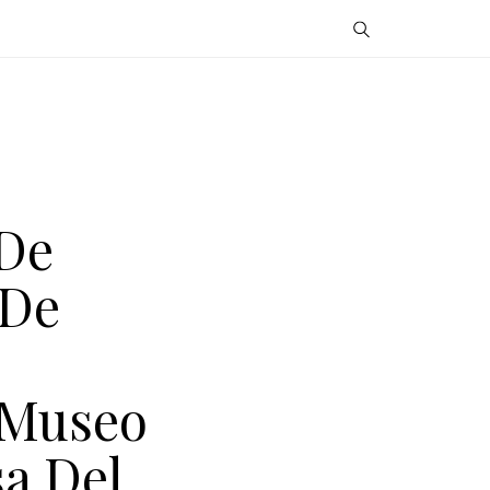
 De
 De
 Museo
a Del