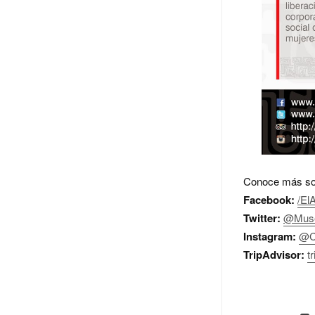
Conoce más sob
Facebook:
/El
Twitter:
@Muse
Instagram:
@C
TripAdvisor:
t