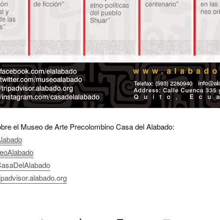
re el Museo de Arte Precolombino Casa del Alabado:
Alabado
oAlabado
asaDelAlabado
ripadvisor.alabado.org