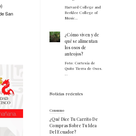
o)
Harvard College and
Berklee College of
 de San
Music...
¿Cómo viven y de
qué se alimentan
los osos de
anteojos?
Foto: Cortesía de
Quito Tierra de Osos.
...
Noticias recientes
Consumo
¿Qué Dice Tu Carrito De
Compras Sobre Tu Idea
Del Ecuador?