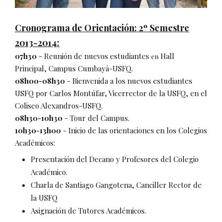
Cronograma de Orientación: 2º Semestre
2013-2014:
07h30
- Reunión de nuevos estudiantes
Hall
en
Principal, Campus Cumbayá-USFQ.
08h00-08h30
- Bienvenida a los nuevos estudiantes
USFQ por Carlos Montúfar, Vicerrector de la USFQ, en el
Coliseo Alexandros-USFQ.
08h30-10h30
- Tour del Campus.
10h30-13h00
- Inicio de las orientaciones en los Colegios
Académicos:
Presentación del Decano y Profesores del Colegio
Académico.
Charla de Santiago Gangotena, Canciller Rector de
la USFQ
Asignación de Tutores Académicos.