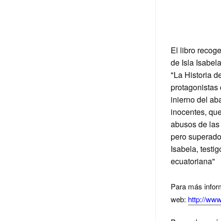
El libro recog
de Isla Isabela
"La Historia 
protagonistas
inierno del ab
inocentes,
que
abusos de las 
pero superados
Isabela, testig
ecuatoriana"
Para más inform
web:
http://ww