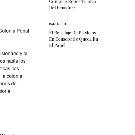
Compras Sobre Tu Idea
Del Ecuador?
Botella PET
 Colonia Penal
El Reciclaje De Plásticos
En Ecuador Se Queda En
El Papel
isionario y el
sos hasta los
icas, los
 la colonia,
lonos de
storia