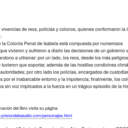
e vivencias de reos, policías y colonos, quienes conformaron la
:
de la Colonia Penal de Isabela está compuesta por numerosos
que vivieron y sufrieron a diario las decisiones de un gobierno v
andono a ultramar: por un lado, los reos, desde los más peligro
 tuvieron
que soportar, además de las hostiles condicines climát
autoridades; por otro lado los policías, encargados de custodiar
 por el inabarcable entorno y la impotencia; finalmente, los co
os sin voz implicados a la fuerza en un trágico episodio de la hi
ación del libro visita su página
w.prisiondebasalto.com/personajes.html