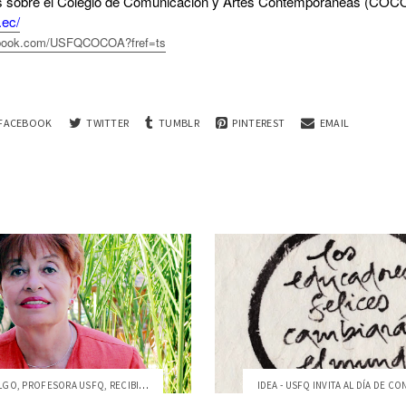
 sobre el Colegio de Comunicación y Artes Contemporáneas (COCOA
.ec/
ebook.com/USFQCOCOA?fref=ts
FACEBOOK
TWITTER
TUMBLR
PINTEREST
EMAIL
LAURA HIDALGO, PROFESORA USFQ, RECIBIÓ I...
IDEA - USFQ INVITA AL DÍA DE CON