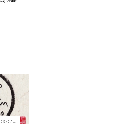
) visita:
CIENCIA ...