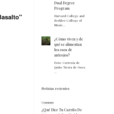
Dual Degree
Program
Basalto"
Harvard College and
Berklee College of
Music...
¿Cómo viven y de
qué se alimentan
los osos de
anteojos?
Foto: Cortesía de
Quito Tierra de Osos.
...
Noticias recientes
Consumo
¿Qué Dice Tu Carrito De