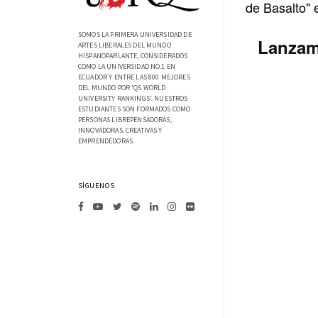
de Basalto" 
SOMOS LA PRIMERA UNIVERSIDAD DE
Lanzami
ARTES LIBERALES DEL MUNDO
HISPANOPARLANTE, CONSIDERADOS
COMO LA UNIVERSIDAD NO.1 EN
ECUADOR Y ENTRE LAS 800 MEJORES
DEL MUNDO POR 'QS WORLD
UNIVERSITY RANKINGS'. NUESTROS
ESTUDIANTES SON FORMADOS COMO
PERSONAS LIBREPENSADORAS,
INNOVADORAS, CREATIVAS Y
EMPRENDEDORAS.
SÍGUENOS