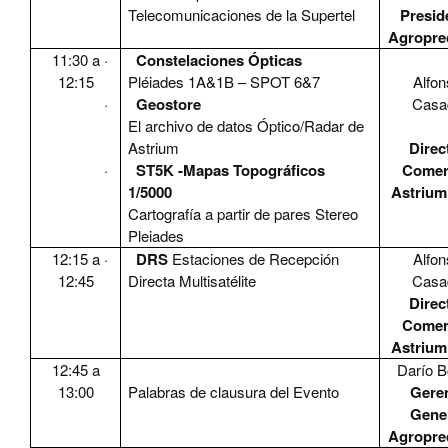
Telecomunicaciones de la Supertel
Presid
Agropre
11:30 a
·
Constelaciones Ópticas
12:15
Pléiades 1A&1B – SPOT 6&7
Alfon
·
Geostore
Casa
El archivo de datos Óptico/Radar de
Astrium
Direc
·
ST5K -Mapas Topográficos
Comer
1/5000
Astriu
Cartografía a partir de pares Stereo
Pleiades
12:15 a
·
DRS
Estaciones de Recepción
Alfon
12:45
Directa Multisatélite
Casa
Direc
Comer
Astriu
12:45 a
Darío 
13:00
Palabras de clausura del Evento
Gere
Gene
Agropre