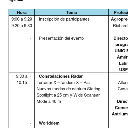
Hora
Tema
Profes
9:00 a 9:20
·
Inscripción de participantes
Agropre
9:20 a 9:30
Richard
·
Presentación del evento
Directo
progr
UNIGI
Amér
Lati
USF
9:30 a
·
Constelaciones Radar
10:15
Terrasar X –Tandem X – Paz
Alfon
Nuevos modos de captura Staring
Casa
Spotlight a 25 cm y
Wide Scansar
Mode a 40 m
Direc
Comer
Astriu
·
Worlddem