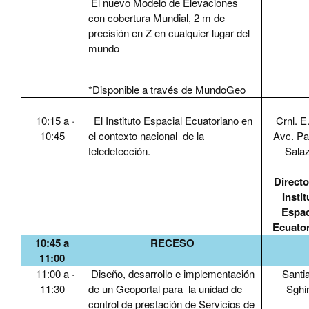
El nuevo Modelo de Elevaciones
con cobertura Mundial, 2 m de
precisión en Z en cualquier lugar del
mundo
*Disponible a través de MundoGeo
10:15 a
·
El Instituto Espacial Ecuatoriano en
Crnl. E
10:45
el contexto nacional de la
Avc. Pat
teledetección.
Sala
Directo
Instit
Espac
Ecuato
10:45 a
RECESO
11:00
11:00 a
·
Diseño, desarrollo e implementación
Santi
11:30
de un Geoportal para la unidad de
Sghir
control de prestación de Servicios de