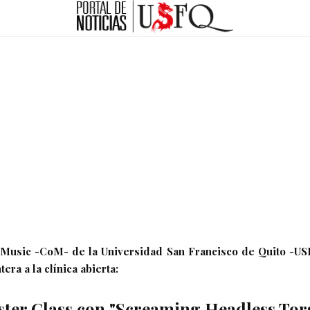
 Music -CoM- de la Universidad San Francisco de Quito -USF
ra a la clínica abierta:
ter Class con "Screaming Headless Tor