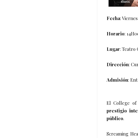
Fecha
: Vierne
Horario
: 14H0
Lugar
: Teatro
Dirección
: Cu
Admisión
: En
El College of
prestigio int
público
.
Screaming Hea