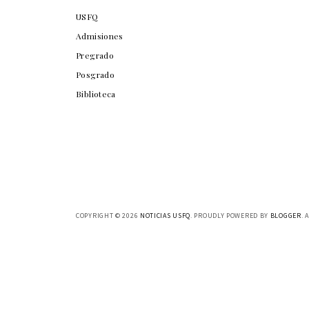
USFQ
Admisiones
Pregrado
Posgrado
Biblioteca
COPYRIGHT ©
2026
NOTICIAS USFQ
. PROUDLY POWERED BY
BLOGGER
. 