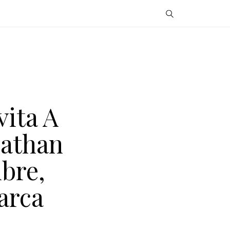
vita A
nathan
bre,
arca