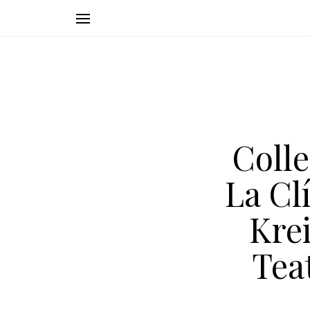
Colle
La Cl
Kre
Tea