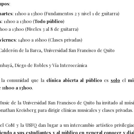
upos
:
martes
: 11h00 a 13h00 (Fundamentos 2 y nivel 1 de guitarra)
s
: 11h00 a 13h00 (
Todo público
)
1h00 a 13h00 (Niveles 3 al 8 de guitarra)
viernes
: 14h00 a 16h00 (Clases privadas)
 Calderón de la Barca, Universidad San Francisco de Quito
mbayá, Diego de Robles y Vía Interoceánica
 la comunidad que la
clínica abierta al público
es
solo
el
mi
e
11h00 a 13h00
.
Music de la Universidad San Francisco de Quito ha invitado al músi
onathan Kreisberg para dirigir clínicas musicales y clases privadas.
el CoM y la USFQ dan lugar a un intercambio artístico privilegia
iendo a sus estudiantes y al público en general conocer y dia