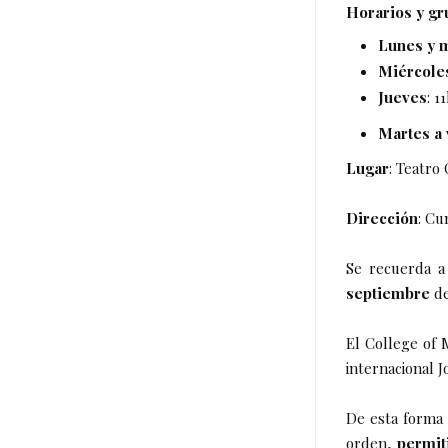
Horarios y gr
Lunes y 
Miércole
Jueves
: 1
Martes a 
Lugar
: Teatro
Dirección
: Cu
Se recuerda a
septiembre
d
El College of 
internacional J
De esta forma 
orden,
permit