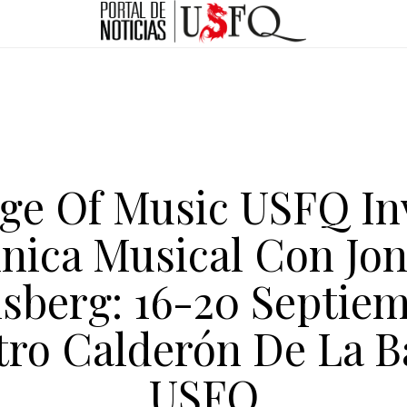
ge Of Music USFQ In
ínica Musical Con Jo
isberg: 16-20 Septiem
tro Calderón De La B
USFQ