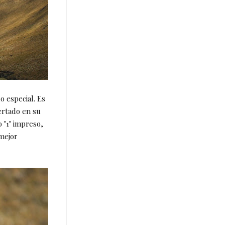
do especial. Es
sertado en su
 "1" impreso,
 mejor