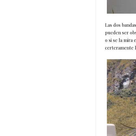
Las dos bandas
pueden ser obse
o si se la mira
certeramente l