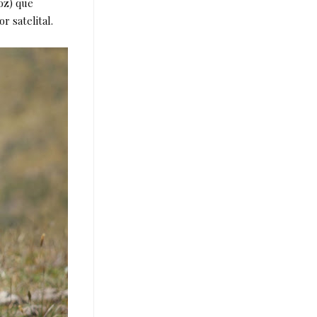
oz) que
r satelital.