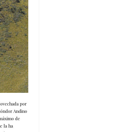
provechada por
 Cóndor Andino
 máximo de
e la ha