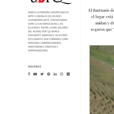
El Santuario d
SOMOS LA PRIMERA UNIVERSIDAD DE
el lugar está
ARTES LIBERALES DEL MUNDO
HISPANOPARLANTE, CONSIDERADOS
anidan y d
COMO LA UNIVERSIDAD NO.1 EN
ECUADOR Y ENTRE LAS 800 MEJORES
seguros que “
DEL MUNDO POR 'QS WORLD
UNIVERSITY RANKINGS'. NUESTROS
ESTUDIANTES SON FORMADOS COMO
PERSONAS LIBREPENSADORAS,
INNOVADORAS, CREATIVAS Y
EMPRENDEDORAS.
SÍGUENOS