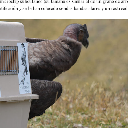
microchip subcutáneo (su tamaño es similar al de un grano de arr
tificación y se le han colocado sendas bandas alares y un rastreado