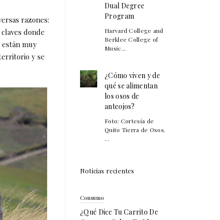
Dual Degree
Program
versas razones:
Harvard College and
s claves donde
Berklee College of
y están muy
Music...
erritorio y se
¿Cómo viven y de
qué se alimentan
los osos de
anteojos?
Foto: Cortesía de
Quito Tierra de Osos.
...
Noticias recientes
Consumo
¿Qué Dice Tu Carrito De