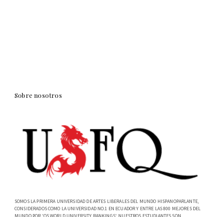
Sobre nosotros
SOMOS LA PRIMERA UNIVERSIDAD DE ARTES LIBERALES DEL MUNDO HISPANOPARLANTE,
CONSIDERADOS COMO LA UNIVERSIDAD NO.1 EN ECUADOR Y ENTRE LAS 800 MEJORES DEL
MUNDO POR 'QS WORLD UNIVERSITY RANKINGS'. NUESTROS ESTUDIANTES SON