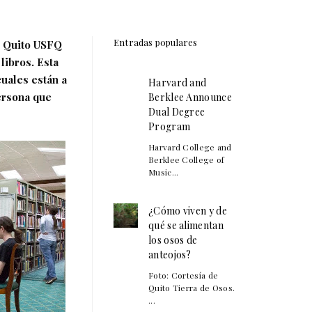
Entradas populares
e Quito USFQ
libros. Esta
cuales están a
Harvard and
persona que
Berklee Announce
Dual Degree
Program
Harvard College and
Berklee College of
Music...
¿Cómo viven y de
qué se alimentan
los osos de
anteojos?
Foto: Cortesía de
Quito Tierra de Osos.
...