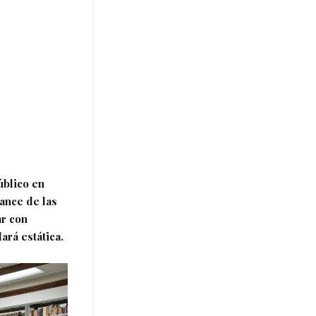
úblico en
ance de las
ar con
ará estática.