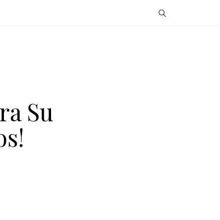
ra Su
os!