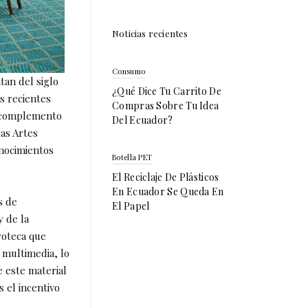
Noticias recientes
Consumo
tan del siglo
¿Qué Dice Tu Carrito De
s recientes
Compras Sobre Tu Idea
el complemento
Del Ecuador?
las Artes
onocimientos
Botella PET
El Reciclaje De Plásticos
En Ecuador Se Queda En
s de
El Papel
y de la
roteca que
y multimedia, lo
e este material
s el incentivo