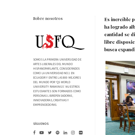
Sobre nosotros
Es increíble 
ha logrado al
cantidad se di
libre disposi
busca expandi
SOMOS LA PRIMERA UNIVERSIDAD DE
ARTES LIBERALES DEL MUNDO
HISPANOPARLANTE, CONSIDERADOS
COMO LA UNIVERSIDAD NO.1 EN
ECUADOR Y ENTRE LAS 800 MEJORES
DEL MUNDO POR 'QS WORLD
UNIVERSITY RANKINGS'. NUESTROS
ESTUDIANTES SON FORMADOS COMO
PERSONAS LIBREPENSADORAS,
INNOVADORAS, CREATIVAS Y
EMPRENDEDORAS.
SÍGUENOS