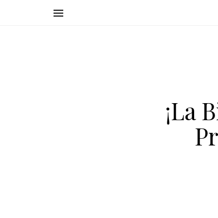
¡La 
Pr