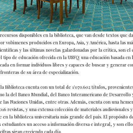
recursos disponibles en la biblioteca, que van desde textos que da
por volúmenes producidos en Europa, Asia, y América, hasta las má
ientíficas y las últimas novelas galardonadas por la crítica, son 
l tipo de educación ofrecida en la USFQ: una educación basada en 
ocada en formar individuos libres y capaces de buscar y generar c
 fronteras de su área de especialización.
 la Biblioteca cuenta con un total de 1'070.602 títulos, proveniente
mo la del Banco Mundial, del Banco Interamericano de Desarrollo 
e las Naciones Unidas, entre otras. Además, cuenta con una heme
016 revistas, y una extensa colección de materiales audiovisuales 
e en la biblioteca universitaria más grande del país. El propósito d
s estudiantes un acceso a información diversa e integral, y son ello
cifras sigan creciendo cada día.