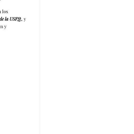
 los
 de la USFQ
, y
ón y