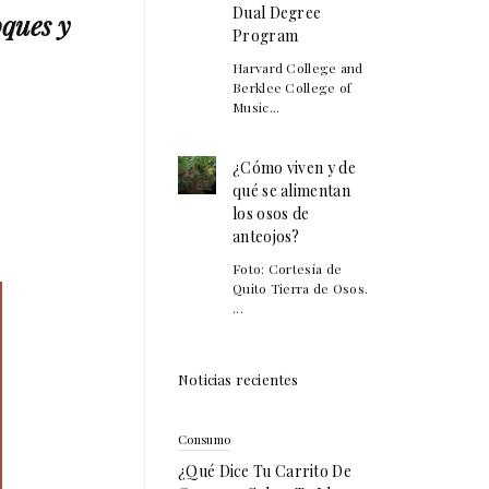
Dual Degree
oques y
Program
Harvard College and
Berklee College of
Music...
¿Cómo viven y de
qué se alimentan
los osos de
anteojos?
Foto: Cortesía de
Quito Tierra de Osos.
...
Noticias recientes
Consumo
¿Qué Dice Tu Carrito De