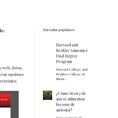
Entradas populares
de:
Harvard and
Berklee Announce
Dual Degree
Program
s web, foros,
Harvard College and
uevas opciones
Berklee College of
Music...
ectrónico.
¿Cómo viven y de
qué se alimentan
los osos de
anteojos?
Foto: Cortesía de