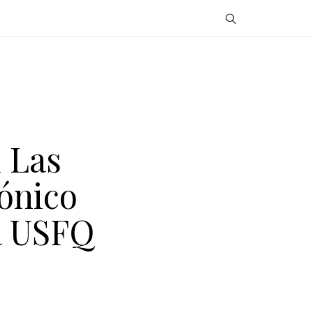
 Las
ónico
a USFQ