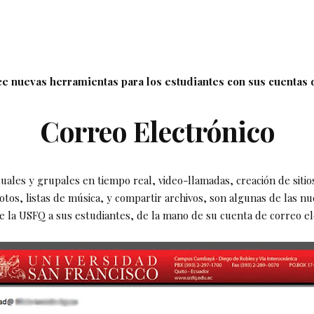
e nuevas herramientas para los estudiantes con sus cuentas 
Correo Electrónico
duales y grupales en tiempo real, video-llamadas, creación de sitio
tos, listas de música, y compartir archivos, son algunas de las n
e la USFQ a sus estudiantes, de la mano de su cuenta de correo el