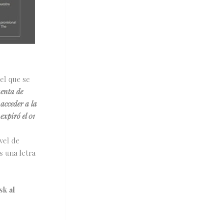
el que se
uenta de
 acceder a la
xpiró el 01
vel de
s una letra
k al