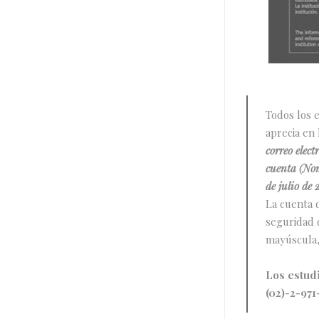
Todos los 
aprecia en
correo elect
cuenta (Nom
de julio de
La cuenta 
seguridad 
mayúscula,
Los estud
(02)-2-971