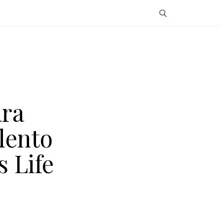
ara
lento
 Life