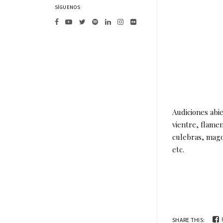
SÍGUENOS
Audiciones abi
vientre, flame
culebras, magos
etc.
SHARE THIS: