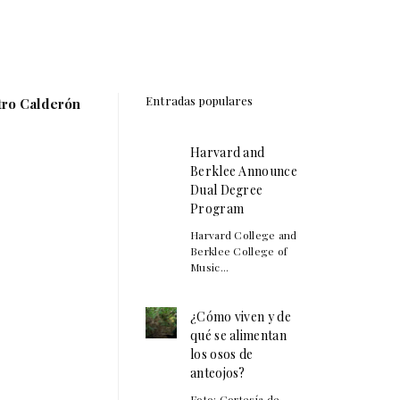
Entradas populares
atro Calderón
Harvard and
Berklee Announce
Dual Degree
Program
Harvard College and
Berklee College of
Music...
¿Cómo viven y de
qué se alimentan
los osos de
anteojos?
Foto: Cortesía de