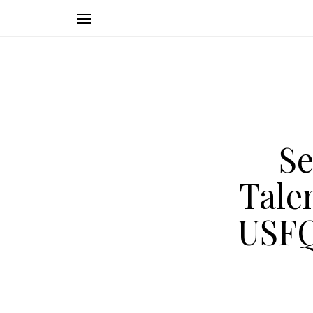
Se
Tale
USFQ