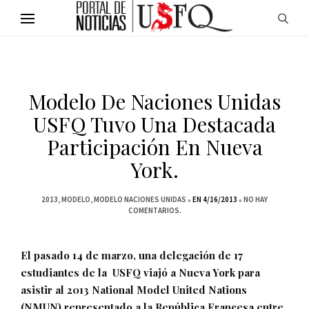
Modelo De Naciones Unidas
USFQ Tuvo Una Destacada
Participación En Nueva
York.
2013
MODELO
MODELO NACIONES UNIDAS
EN 4/16/2013
NO HAY
COMENTARIOS.
El pasado 14 de marzo, una delegación de 17
estudiantes de la USFQ viajó a Nueva York para
asistir al 2013 National Model United Nations
(NMUN) representado a la República Francesa entre