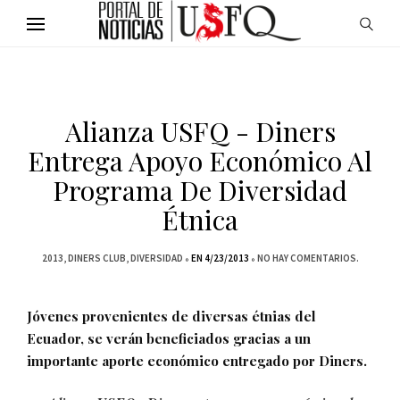
Alianza USFQ - Diners
Entrega Apoyo Económico Al
Programa De Diversidad
Étnica
2013
DINERS CLUB
DIVERSIDAD
EN 4/23/2013
NO HAY COMENTARIOS.
Jóvenes provenientes de diversas étnias del
Ecuador, se verán beneficiados gracias a un
importante aporte económico entregado por Diners.