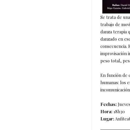
Se trata de un
trabajo de mov
danza terapia q
danzado en esc
consecuencia. E
improvisación i
peso total, pe
En función de 
humanas: los e
incomunicación 
Fechas:
Jueves
Hora:
18h30
Lugar:
Anfiteat