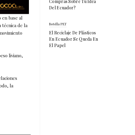
Compras Sobre Tu Idea
Del Ecuador?
 en base al
Botella PET
 técnica de la
 movimiento
El Reciclaje De Plásticos
En Ecuador Se Queda En
El Papel
eso liviano,
elaciones
odo, la