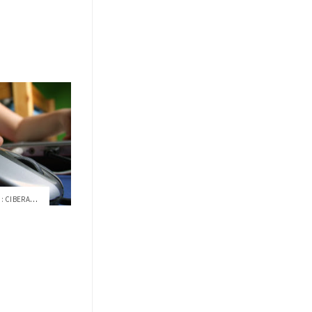
TALLER USFQ "EL NUEVO BULLYING: CIBERACO...