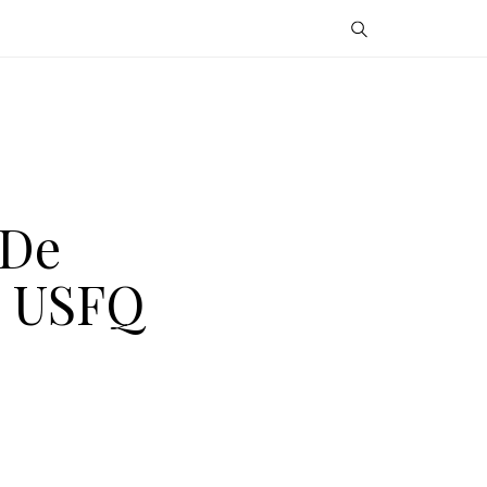
 De
o USFQ