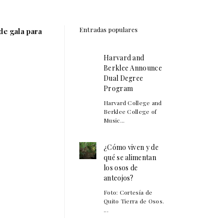
Entradas populares
de gala para
Harvard and
Berklee Announce
Dual Degree
Program
Harvard College and
Berklee College of
Music...
¿Cómo viven y de
qué se alimentan
los osos de
anteojos?
Foto: Cortesía de
Quito Tierra de Osos.
...