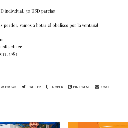
D individual, 30 USD parejas
s perder, vamos a botar el obelisco por la ventana!
n:
usfq.edu.ec
1053, 1984
FACEBOOK
TWITTER
TUMBLR
PINTEREST
EMAIL