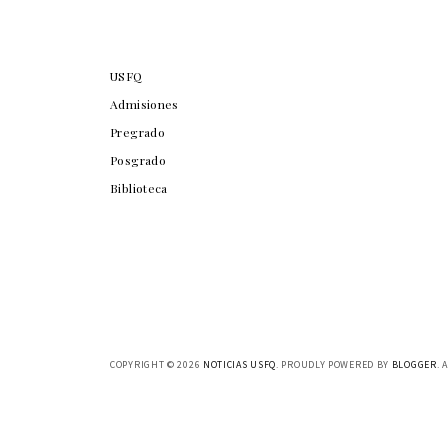
USFQ
Admisiones
Pregrado
Posgrado
Biblioteca
COPYRIGHT ©
2026
NOTICIAS USFQ
. PROUDLY POWERED BY
BLOGGER
. 