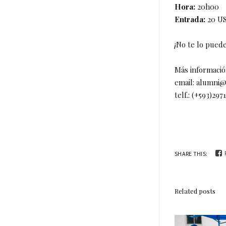
Hora:
20h00
Entrada:
20 US
¡No te lo puede
Más informació
email: alumni@
telf.: (+593)297
SHARE THIS:
Related posts