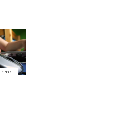
TALLER USFQ "EL NUEVO BULLYING: CIBERACO...