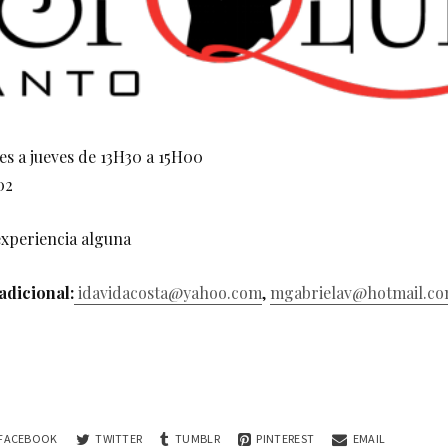
es a jueves de 13H30 a 15H00
02
experiencia alguna
adicional:
idavidacosta@yahoo.com
,
mgabrielav@hotmail.c
FACEBOOK
TWITTER
TUMBLR
PINTEREST
EMAIL