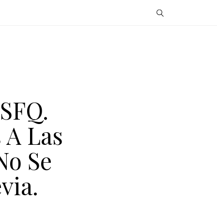
USFQ.
 A Las
No Se
via.