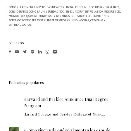
SOMOS LA PRIMERA UNIVERSIDAD DE ARTES LIBERALES DEL MUNDO HISPANOPARLANTE,
CONSIDERADOS COMO LA UNIVERSIDAD NO.1 EN ECUADOR Y ENTRE LAS 800 MEJORES DEL
MUNDO POR 'QS WORLD UNIVERSITY RANKINGS'. NUESTROS ESTUDIANTES SON
FORMADOS COMO PERSONAS LIBREPENSADORAS, INNOVADORAS, CREATIVAS Y
EMPRENDEDORAS.
SÍGUENOS
Entradas populares
Harvard and Berklee Announce Dual Degree
Program
Harvard College and Berklee College of Music...
¿Cómo viven y de qué se alimentan los osos de