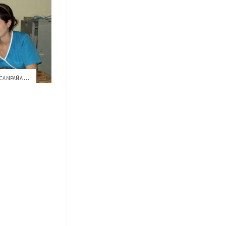
VETERINARIOS USFQ EMPRENDEN CAMPAÑA GRAT...