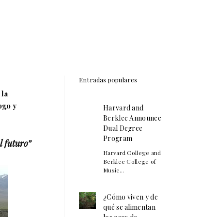
Entradas populares
 la
ogo y
Harvard and
Berklee Announce
Dual Degree
Program
l futuro”
Harvard College and
Berklee College of
Music...
¿Cómo viven y de
qué se alimentan