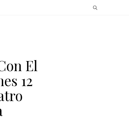
Con El
nes 12
atro
a