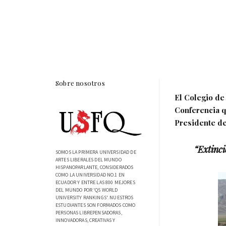
Sobre nosotros
El Colegio de 
Conferencia q
Presidente de 
“Extinci
SOMOS LA PRIMERA UNIVERSIDAD DE
ARTES LIBERALES DEL MUNDO
HISPANOPARLANTE, CONSIDERADOS
COMO LA UNIVERSIDAD NO.1 EN
ECUADOR Y ENTRE LAS 800 MEJORES
DEL MUNDO POR 'QS WORLD
UNIVERSITY RANKINGS'. NUESTROS
ESTUDIANTES SON FORMADOS COMO
PERSONAS LIBREPENSADORAS,
INNOVADORAS, CREATIVAS Y