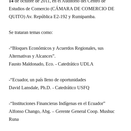
14
de octubre de 2011, en el Auditorio del Centro de
Estudios de Comercio (CÁMARA DE COMERCIO DE
QUITO) Av. República E2-192 y Rumipamba.
Se trataran temas como:
-“Bloques Económicos y Acuerdos Regionales, sus
Alternativas y Alcances”.
Fausto Maldonado,
Eco.
- Catedrático UDLA
-“Ecuador, un país lleno de oportunidades
David Lansdale, Ph.D. - Catedrático USFQ
-“Instituciones Financieras Indígenas en el Ecuador”
Alfonso Chango,
Abg.
– Gerente General Coop. Mushuc
Runa