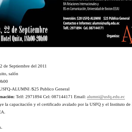
2 de Septiembre del 2011
ito, salón
0h00
USFQ-ALUMNI /$25 Publico General
mación:
Telf: 2971894 Cel: 087144171 Email:
alumni@usfq.edu.ec
ye la capacitación y el certificado avalado por la USFQ y el Instituto d
EA.
s.