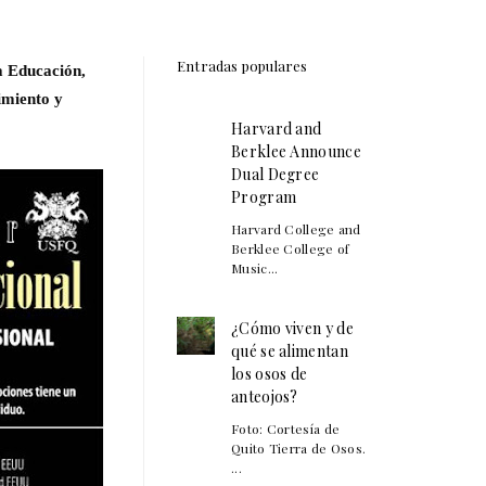
Entradas populares
a Educación,
imiento y
Harvard and
Berklee Announce
Dual Degree
Program
Harvard College and
Berklee College of
Music...
¿Cómo viven y de
qué se alimentan
los osos de
anteojos?
Foto: Cortesía de
Quito Tierra de Osos.
...