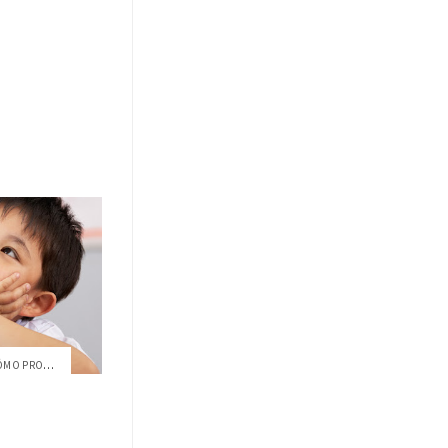
IDEA USFQ TE INVITA AL TALLER: CÓMO PROM...