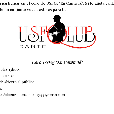
 participar en el coro de USFQ: "En Canta Té". Si te gusta cant
e un conjunto vocal, esto es para ti.
Coro USFQ "En Canta Té"
oles 13h00.
anca 102.
d:
Abierto al público.
.
r Salazar - email: oruga777@msn.com