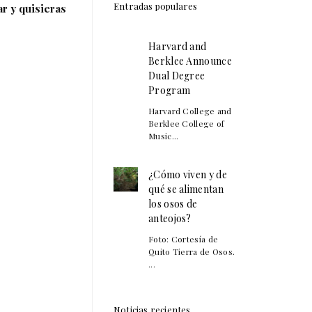
Entradas populares
ar y quisieras
Harvard and
Berklee Announce
Dual Degree
Program
Harvard College and
Berklee College of
Music...
¿Cómo viven y de
qué se alimentan
los osos de
anteojos?
Foto: Cortesía de
Quito Tierra de Osos.
...
Noticias recientes