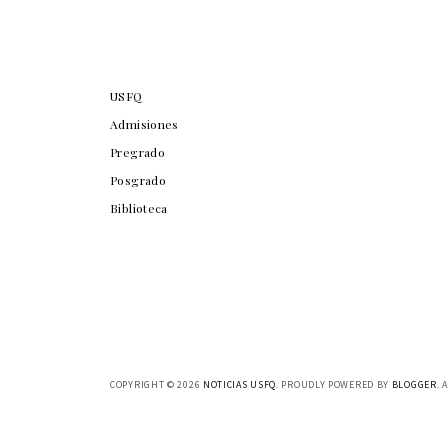
USFQ
Admisiones
Pregrado
Posgrado
Biblioteca
COPYRIGHT ©
2026
NOTICIAS USFQ
. PROUDLY POWERED BY
BLOGGER
. 