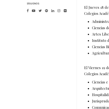
SÍGUENOS
El Jueves 18 d
Colegios Acad
Administra
Ciencias d
Artes Libe
Instituto
Ciencias B
Agricultur
El Viernes 19 
Colegios Acad
Ciencias e
Arquitect
Hospitalid
Jurisprud
Comunicac