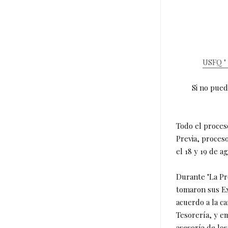
USFQ " 
Si no pued
Todo el proces
Previa, proceso
el 18 y 19 de a
Durante "La Pre
tomaron sus Ex
acuerdo a la ca
Tesorería, y e
asesoría de lo