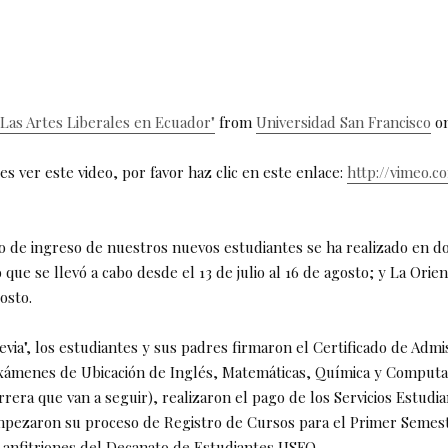
Las Artes Liberales en Ecuador"
from
Universidad San Francisco
o
es ver este video, por favor haz clic en este enlace:
http://vimeo.c
o de ingreso de nuestros nuevos estudiantes se ha realizado en do
 que se llevó a cabo desde el 13 de julio al 16 de agosto; y La Orie
gosto.
via", los estudiantes y sus padres firmaron el Certificado de Admi
ámenes de Ubicación de Inglés, Matemáticas, Química y Computa
rrera que van a seguir), realizaron el pago de los Servicios Estudia
mpezaron su proceso de Registro de Cursos para el Primer Semest
s anfitriones del Decanato de Estudiantes USFQ.