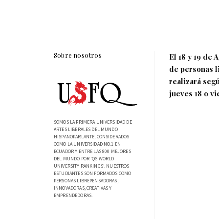
Sobre nosotros
El 18 y 19 de
de personas l
realizará seg
jueves 18 o v
SOMOS LA PRIMERA UNIVERSIDAD DE
ARTES LIBERALES DEL MUNDO
HISPANOPARLANTE, CONSIDERADOS
COMO LA UNIVERSIDAD NO.1 EN
ECUADOR Y ENTRE LAS 800 MEJORES
DEL MUNDO POR 'QS WORLD
UNIVERSITY RANKINGS'. NUESTROS
ESTUDIANTES SON FORMADOS COMO
PERSONAS LIBREPENSADORAS,
INNOVADORAS, CREATIVAS Y
EMPRENDEDORAS.