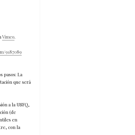
n
Vimeo
.
om/9187089
s pasos: La
ntación que será
sión a la USFQ,
ción (de
ntiles en
re, con la