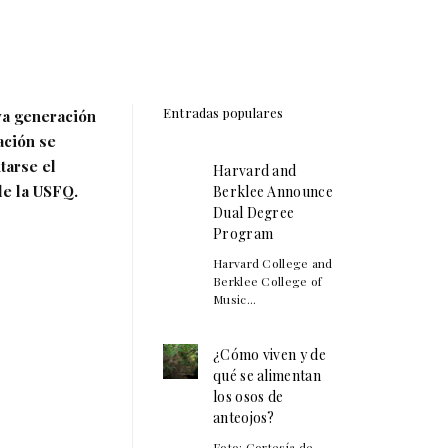
Entradas populares
va generación
ación se
tarse el
Harvard and
de la USFQ.
Berklee Announce
Dual Degree
Program
Harvard College and
Berklee College of
Music...
¿Cómo viven y de
qué se alimentan
los osos de
anteojos?
Foto: Cortesía de