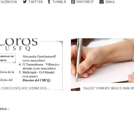
FACEBOOK
TWITTER
TUMBLR
PINTEREST
EMAIL
FESTIVAL DE COROS USFQ HOY, VIERNES 9 DE...
ios.: