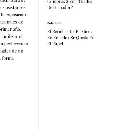
 disfrutará de
Compras Sobre Tu Idea
Los asistentes
Del Ecuador?
la exposición
ncionales de
Botella PET
primer año.
El Reciclaje De Plásticos
a utilizar el
En Ecuador Se Queda En
la perfección o
El Papel
idades de un
u forma.