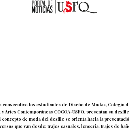
o consecutivo los estudiantes de Diseño de Modas, Colegio d
 y Artes Contemporáneas COCOA-USFQ, presentan su desfile
l concepto de moda del desfile se orienta hacia la presentaci
versos que van desde: trajes casuales, lencería, trajes de ba