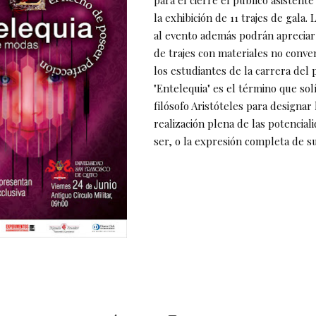
para el cierre el público asistente
la exhibición de 11 trajes de gala. 
al evento además podrán apreciar 
de trajes con materiales no conve
los estudiantes de la carrera del 
"Entelequia" es el término que solí
filósofo Aristóteles para designar 
realización plena de las potencial
ser, o la expresión completa de s