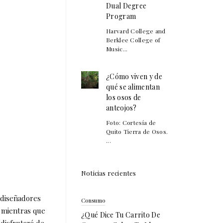
Dual Degree
Program
Harvard College and
Berklee College of
Music...
¿Cómo viven y de
qué se alimentan
los osos de
anteojos?
Foto: Cortesía de
Quito Tierra de Osos.
...
Noticias recientes
s diseñadores
Consumo
; mientras que
¿Qué Dice Tu Carrito De