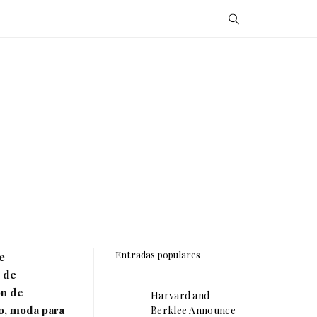
Entradas populares
e
 de
ón de
Harvard and
ño, moda para
Berklee Announce