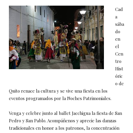
Cad
a
sába
do
en
el
Cen
tro
Hist
óric
o de
Quito renace la cultura y se vive una fiesta en los
eventos programados por la Noches Patrimoniales.
Venga y celebre junto al ballet Jacchigua la fiesta de San
Pedro y San Pablo. Acompáñenos y aprecie las danzas
tradicionales en honor a los patronos, la concentración