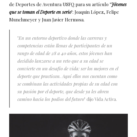
de Deportes de Aventura USFQ para su artículo "
Jóvenes
que se toman el Deporte en serio
": Joaquin López, Felipe
Munchmeyer y Juan Javier Hermosa.
"
En un entorno deportivo donde las carreras y
competencias están llenas de participantes de un
rango de edad de 28 a 40 años, estos jóvenes han
decidido lanzarse a un reto que a su edad se
convierte en un desafío de vida: ser los mejores en el
deporte que practican. Aquí ellos nos cuentan como
se combinan las actividades propias de su edad con
su pasión por el deporte, que desde ya les abren
camino hacia los podios del futuro
" dijo Vida Activa.