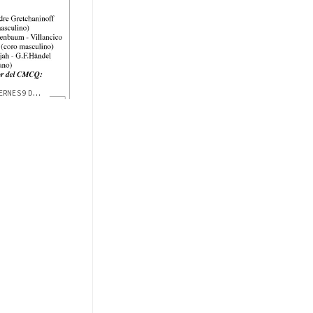
FESTIVAL DE COROS USFQ HOY, VIERNES 9 DE...