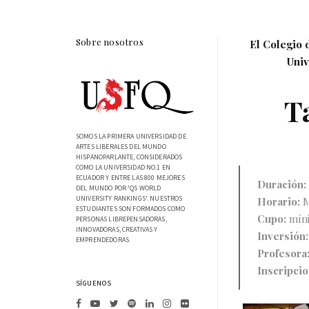
Sobre nosotros
El Colegio
Univ
Ta
SOMOS LA PRIMERA UNIVERSIDAD DE
ARTES LIBERALES DEL MUNDO
HISPANOPARLANTE, CONSIDERADOS
COMO LA UNIVERSIDAD NO.1 EN
ECUADOR Y ENTRE LAS 800 MEJORES
Duración:
DEL MUNDO POR 'QS WORLD
UNIVERSITY RANKINGS'. NUESTROS
Horario:
M
ESTUDIANTES SON FORMADOS COMO
Cupo:
míni
PERSONAS LIBREPENSADORAS,
INNOVADORAS, CREATIVAS Y
Inversión:
EMPRENDEDORAS.
Profesora
Inscripci
SÍGUENOS