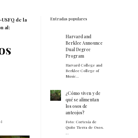
Entradas populares
-USFQ de la
n al:
Harvard and
Berklee Announce
cos
Dual Degree
Program
Harvard College and
Berklee College of
Music...
¿Cómo viven y de
qué se alimentan
los osos de
anteojos?
84
Foto: Cortesía de
Quito Tierra de Osos.
...