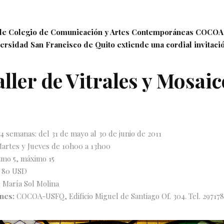
 de Colegio de Comunicación y Artes Contemporáneas COCOA
ersidad San Francisco de Quito extiende una cordial invitació
ller de Vitrales y Mosai
4 semanas: del 31 de mayo al 30 de junio de 2011
artes y Jueves de 10h00 a 13h00
mo 5, máximo 15
80 USD
:
María Sol Molina
ones:
COCOA-USFQ, Edificio Miguel de Santiago Of. 304. Tel. 29717