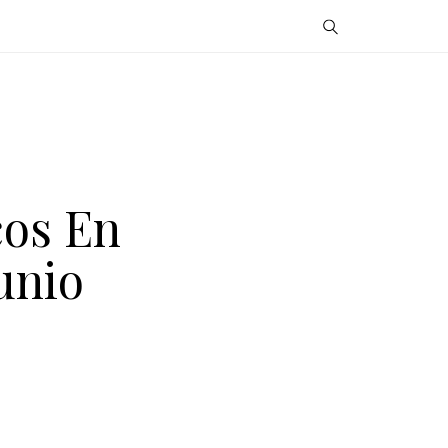
cos En
unio