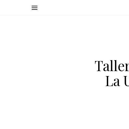
Talle
La 