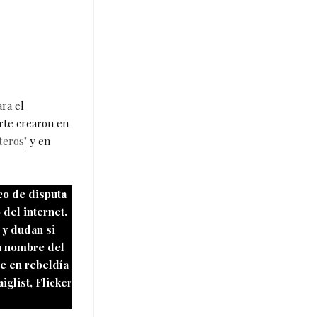
ara el
Arte crearon en
teros"
y en
ico de disputa
 del internet.
 y dudan si
 a nombre del
e en rebeldía
iglist, Flicker