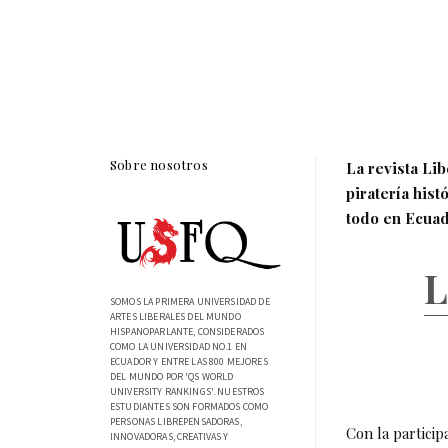
Sobre nosotros
La revista Lib
piratería hist
todo en Ecuad
L
SOMOS LA PRIMERA UNIVERSIDAD DE
ARTES LIBERALES DEL MUNDO
HISPANOPARLANTE, CONSIDERADOS
COMO LA UNIVERSIDAD NO.1 EN
ECUADOR Y ENTRE LAS 800 MEJORES
DEL MUNDO POR 'QS WORLD
UNIVERSITY RANKINGS'. NUESTROS
ESTUDIANTES SON FORMADOS COMO
PERSONAS LIBREPENSADORAS,
Con la partici
INNOVADORAS, CREATIVAS Y