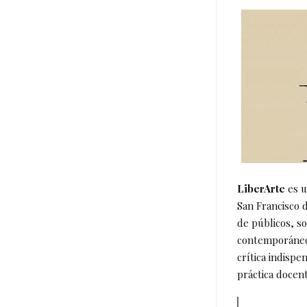
LiberArte
es u
San Francisco d
de públicos, so
contemporáneo. 
crítica indisp
práctica docent