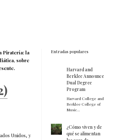
Entradas populares
Piratería: la
diática, sobre
esente.
Harvard and
Berklee Announce
Dual Degree
2)
Program
Harvard College and
Berklee College of
Music...
¿Cómo viven y de
qué se alimentan
tados Unidos, y