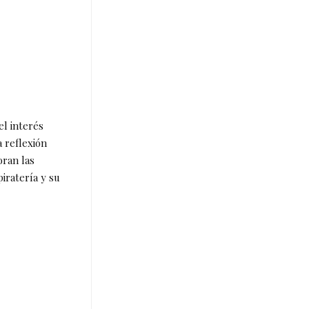
el interés
a reflexión
oran las
iratería y su