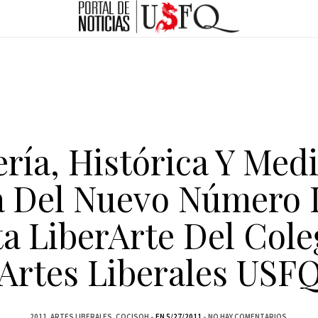
ería, Histórica Y Medi
 Del Nuevo Número 
ta LiberArte Del Cole
Artes Liberales USF
2011
ARTES LIBERALES
COCISOH
EN 5/27/2011
NO HAY COMENTARIOS.