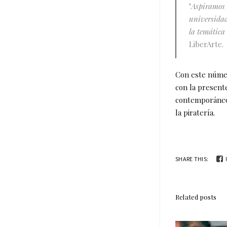
"
Aspiramos a
universidad
la temática
LiberArte.
Con este número
con la presente
contemporáneo 
la piratería.
SHARE THIS:
Related posts