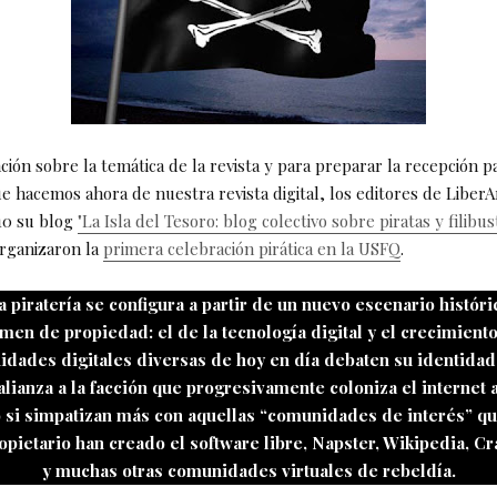
ción sobre la temática de la revista y para preparar la recepción p
e hacemos ahora de nuestra revista digital, los editores de Liber
10 su blog
"La Isla del Tesoro: blog colectivo sobre piratas y filibus
rganizaron la
primera celebración pirática en la USFQ
.
a piratería se configura a partir de un nuevo escenario histór
men de propiedad: el de la tecnología digital y el crecimiento
dades digitales diversas de hoy en día debaten su identidad
alianza a la facción que progresivamente coloniza el internet
o si simpatizan más con aquellas “comunidades de interés” qu
pietario han creado el software libre, Napster, Wikipedia, Cra
y muchas otras comunidades virtuales de rebeldía.