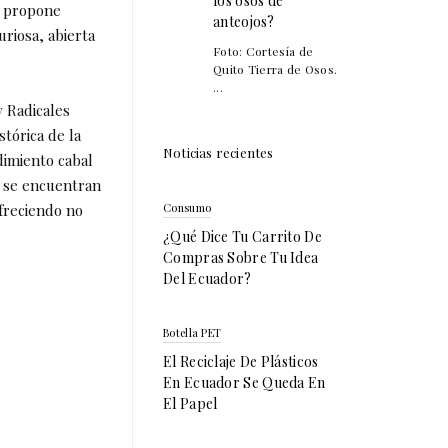
los osos de
e propone
anteojos?
uriosa, abierta
Foto: Cortesía de
Quito Tierra de Osos.
...
 Radicales
stórica de la
Noticias recientes
dimiento cabal
os se encuentran
freciendo no
Consumo
¿Qué Dice Tu Carrito De
Compras Sobre Tu Idea
Del Ecuador?
Botella PET
El Reciclaje De Plásticos
En Ecuador Se Queda En
El Papel