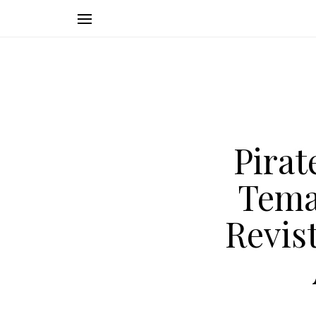
Pirat
Tema
Revis