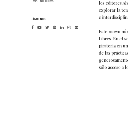
EMPRENDEDORAS.
los editores Al
explorar la tem
e interdisciplin
SÍGUENOS
Este nuevo núm
Libres. En el s
piratería en u
de las práctica
generosamente 
sólo acceso a l