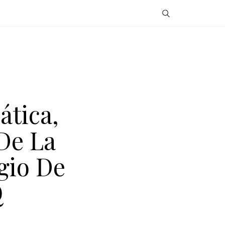
ática,
De La
gio De
Q