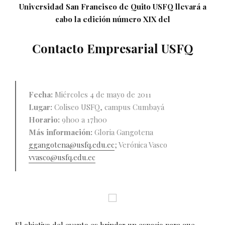
Universidad San Francisco de Quito USFQ llevará a
cabo la edición número XIX del
Contacto Empresarial USFQ
Fecha:
Miércoles 4 de mayo de 2011
Lugar:
Coliseo USFQ, campus Cumbayá
Horario:
9h00 a 17h00
Más información:
Gloria Gangotena
ggangotena@usfq.edu.ec
; Verónica Vasco
vvasco@usfq.edu.ec