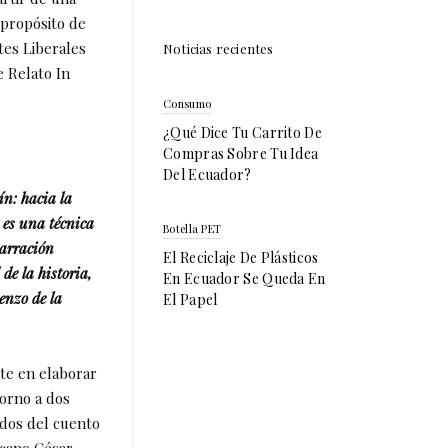
l propósito de
tes Liberales
Noticias recientes
e Relato In
Consumo
¿Qué Dice Tu Carrito De
Compras Sobre Tu Idea
Del Ecuador?
ín: hacia la
 es una técnica
Botella PET
narración
El Reciclaje De Plásticos
e la historia,
En Ecuador Se Queda En
enzo de la
El Papel
te en elaborar
torno a dos
dos del cuento
cano César