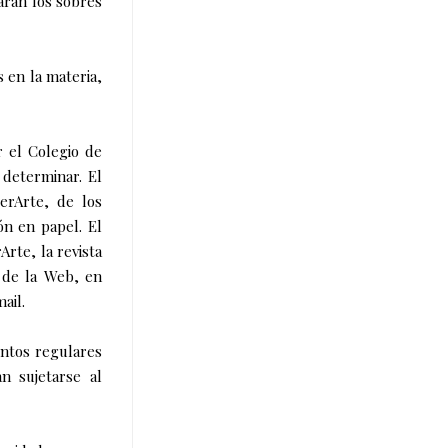
arán los sobres
 en la materia,
 el Colegio de
determinar. El
berArte, de los
ón en papel. El
Arte, la revista
s de la Web, en
ail.
entos regulares
n sujetarse al