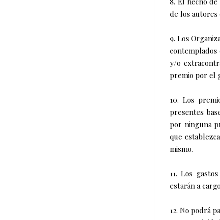
8. El hecho de
de los autores 
9. Los Organiz
contemplados e
y/o extracontr
premio por el 
10. Los premi
presentes base
por ninguna pr
que establezca
mismo.
11. Los gasto
estarán a carg
12. No podrá p