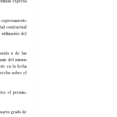
ormidad expresa
os expresamente
dad contractual
utilización del
usula 6 de las
canje del mismo
nte en la fecha
erecho sobre el
ivo el premio,
cuarto grado de