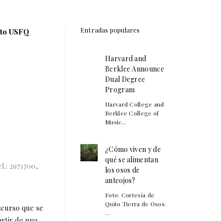
Entradas populares
ito USFQ
Harvard and
Berklee Announce
Dual Degree
Program
Harvard College and
Berklee College of
Music...
¿Cómo viven y de
qué se alimentan
l.: 2971700,
los osos de
anteojos?
Foto: Cortesía de
Quito Tierra de Osos.
iscurso que se
...
rtir de una