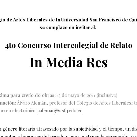
gio de Artes Liberales de la Universidad San Francisco de Qu
se complace en invitar al:
4to Concurso Intercolegial de Relato
In Media Res
ima para envío de obras:
15 de mayo de 2011 (inclusive)
mación:
Álvaro Alemán, profesor del Colegio de Artes Liberales; te
correo electrónico:
aaleman@usfq.edu.ec
 género literario atravesado por la subjetividad y el tiempo, un d
mentos y lenguajes del pasado y que construye la percepción a pa