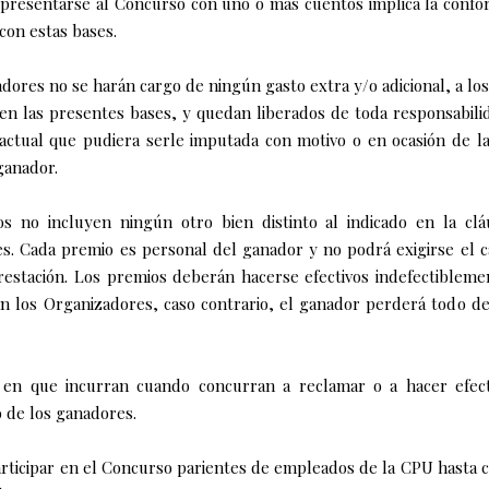
 presentarse al Concurso con uno o más cuentos implica la conf
con estas bases.
adores no se harán cargo de ningún gasto extra y/o adicional, a l
n las presentes bases, y quedan liberados de toda responsabili
actual que pudiera serle imputada con motivo o en ocasión de la 
ganador.
os no incluyen ningún otro bien distinto al indicado en la clá
s. Cada premio es personal del ganador y no podrá exigirse el 
estación. Los premios deberán hacerse efectivos indefectibleme
n los Organizadores, caso contrario, el ganador perderá todo d
s en que incurran cuando concurran a reclamar o a hacer efect
o de los ganadores.
articipar en el Concurso parientes de empleados de la CPU hasta 