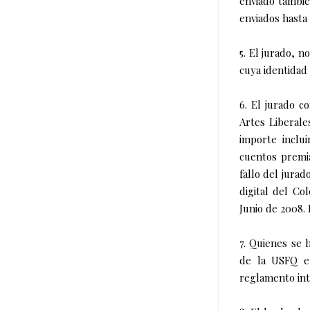
enviado tambié
enviados hasta 
5. El jurado, 
cuya identidad 
6. El jurado 
Artes Liberal
importe inclui
cuentos premia
fallo del jurad
digital del Co
Junio de 2008.
7. Quienes se 
de la USFQ en
reglamento int