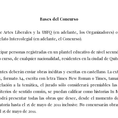
Bases del Concurso
de Artes Liberales y la USFQ (en adelante, los Organizadores) 
lato Intercolegial (en adelante, el Concurso).
cipar personas registradas en un plantel educativo de nivel secun
o curso, de cualquier nacionalidad, residentes en la ciudad de Quit
antes deberán enviar obras inéditas y escritas en castellano. La 
s, formato A4, escrita con letra Times New Roman o Times, tama
elación a la temática, el jurado sólo considerará premiables la
iterios de sentido común, se puedan calificar como historias In 
odrá presentar todas las obras que desee, desde el momento de 
atoria hasta el 15 de mayo de 2011 inclusive. No concursarán obra
l 15 de mayo de 2011.