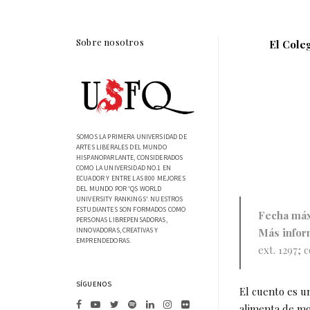
Sobre nosotros
El Cole
SOMOS LA PRIMERA UNIVERSIDAD DE
ARTES LIBERALES DEL MUNDO
HISPANOPARLANTE, CONSIDERADOS
COMO LA UNIVERSIDAD NO.1 EN
ECUADOR Y ENTRE LAS 800 MEJORES
DEL MUNDO POR 'QS WORLD
UNIVERSITY RANKINGS'. NUESTROS
ESTUDIANTES SON FORMADOS COMO
Fecha máx
PERSONAS LIBREPENSADORAS,
Más infor
INNOVADORAS, CREATIVAS Y
EMPRENDEDORAS.
ext. 1297; 
SÍGUENOS
El cuento es un
alimenta de mo