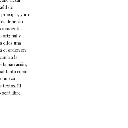
taúd de
 principio, y un
ntes deberán
os momentos
o original y
a ellos una
rá el orden en
canía a la
e la narración,
bal tanto como
a fuerza
s textos. El
 será libre.