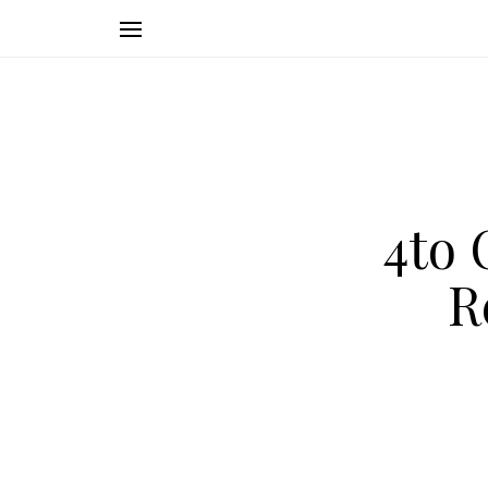
4to 
R