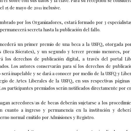
n el sobre con sus datos y la clave. Para su recepción se consider
el 15 de mayo de 2011 inclusive.
nombrado por los Organizadores, estará formado por 3 especialistas
permanecerá secreta hasta la publicación del fallo.
concederá un primer premio de una beca a la USFQ, otorgada por
es (Beca Sócrates), y un segundo y tercer premio menores, por 
rá los derechos de publicación digital, a través del portal Li
dos. Los autores conservarán para sí los derechos de publicaci
o será inapelable y se dará a conocer por medio de la USFQ y Liber
legio de Artes Liberales de la USFQ, en sus respectivas página
 Los participantes premiados serán notificados directamente por em
hagan acreedores/as de becas deberán sujetarse a los procedimi
 cuanto a ingreso y permanencia en la institución y deberá
erno normal emitido por Admisiones y Registro.