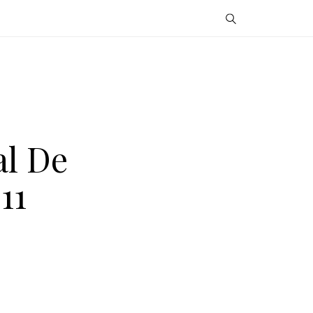
al De
11