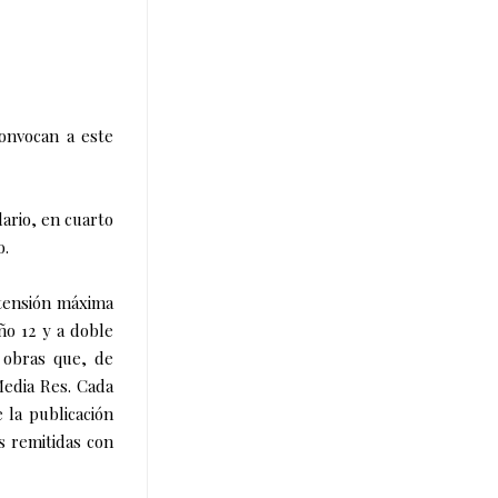
convocan a este
dario, en cuarto
o.
extensión máxima
ño 12 y a doble
s obras que, de
Media Res. Cada
la publicación
s remitidas con