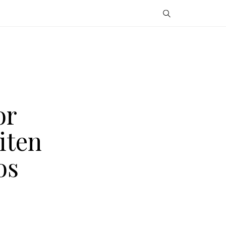
or
iten
os