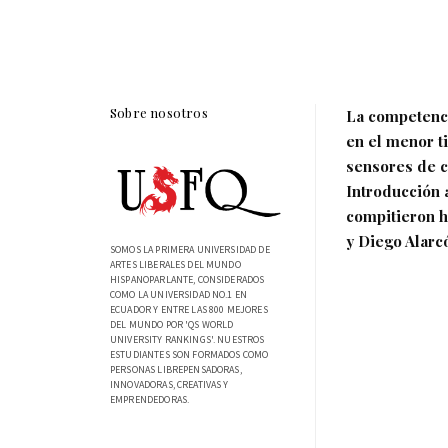
Sobre nosotros
La competenci
en el menor t
sensores de 
Introducción 
compitieron h
y Diego Alarc
SOMOS LA PRIMERA UNIVERSIDAD DE
ARTES LIBERALES DEL MUNDO
HISPANOPARLANTE, CONSIDERADOS
COMO LA UNIVERSIDAD NO.1 EN
ECUADOR Y ENTRE LAS 800 MEJORES
DEL MUNDO POR 'QS WORLD
UNIVERSITY RANKINGS'. NUESTROS
ESTUDIANTES SON FORMADOS COMO
PERSONAS LIBREPENSADORAS,
INNOVADORAS, CREATIVAS Y
EMPRENDEDORAS.