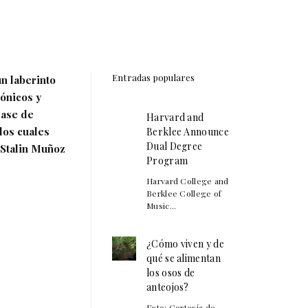
Entradas populares
un laberinto
sónicos y
lase de
Harvard and
los cuales
Berklee Announce
Dual Degree
Stalin Muñoz
Program
Harvard College and
Berklee College of
Music...
¿Cómo viven y de
qué se alimentan
los osos de
anteojos?
Foto: Cortesía de