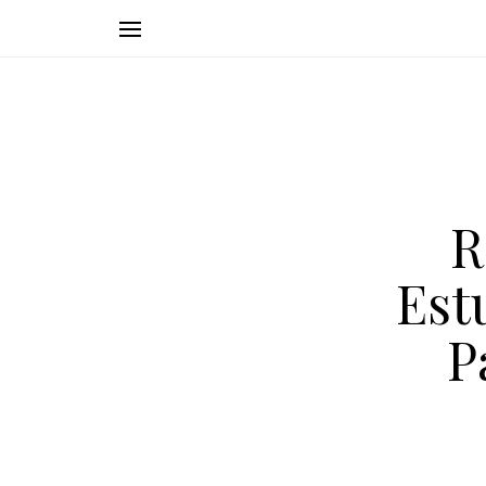
R
Est
P