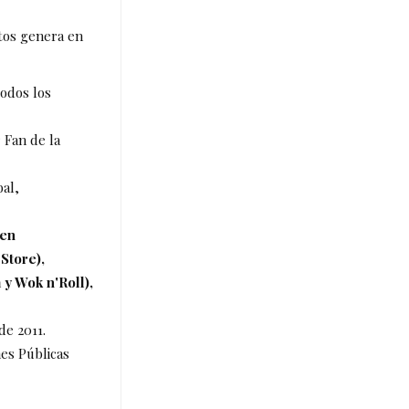
ntos genera en
odos los
 Fan de la
bal,
yen
Store),
y Wok n'Roll),
de 2011.
es Públicas