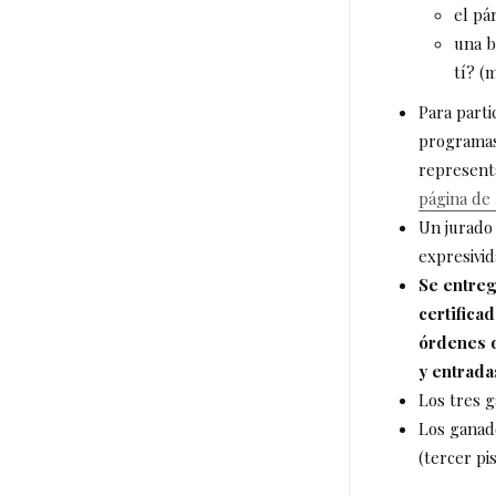
el pá
una b
tí? (
Para part
programas
representa
página de 
Un jurado 
expresivid
Se entreg
certifica
órdenes d
y entradas
Los tres 
Los ganad
(tercer pi