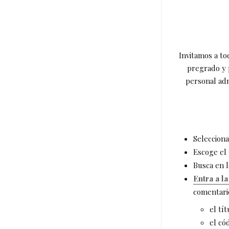
Invitamos a t
pregrado y 
personal adm
Selecciona
Escoge el 
Busca en l
Entra a l
comentari
el tít
el có