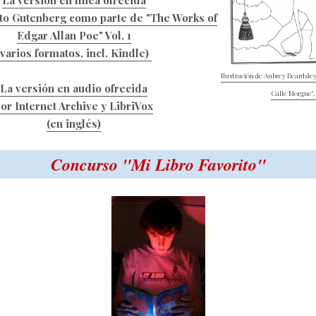
La versión en línea ofrecida
cto Gutenberg como parte de "The Works of
Edgar Allan Poe" Vol. 1
(varios formatos, incl. Kindle)
Ilustración de Aubrey Beardsley
La versión en audio ofrecida
Calle Morgue", 
or Internet Archive y LibriVox
(en inglés)
Concurso "Mi Libro Favorito"