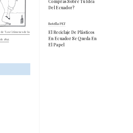
Compras Sobre Tu Idea
Del Ecuador?
Botella PET
El Reciclaje De Plásticos
 de "Los Crímenes de la
En Ecuador Se Queda En
de 1895
El Papel