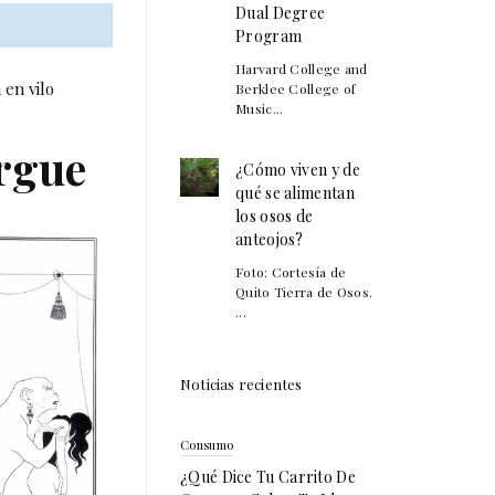
Dual Degree
Program
Harvard College and
 en vilo
Berklee College of
Music...
orgue
¿Cómo viven y de
qué se alimentan
los osos de
anteojos?
Foto: Cortesía de
Quito Tierra de Osos.
...
Noticias recientes
Consumo
¿Qué Dice Tu Carrito De