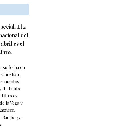
ecial. El 2
rnacional del
 abril es el
ibro.
ne su fecha en
 Christian
de cuentos
y "El Patito
l Libro es
de la Vega y
Laxness,
e San Jorge
.