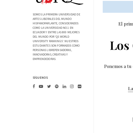
SOMOS LA PRIMERA UNIVERSIDAD DE
ARTES LIBERALES DEL MUNDO
El prim
HISPANOPARLANTE, CONSIDERADOS
COMO LA UNIVERSIDAD NO.1 EN
ECUADOR Y ENTRE LAS 800 MEJORES
DEL MUNDO POR 'QS WORLD
Los 
UNIVERSITY RANKINGS'. NUESTROS
ESTUDIANTES SON FORMADOS COMO
PERSONAS LIBREPENSADORAS,
INNOVADORAS, CREATIVAS Y
EMPRENDEDORAS.
Ponemos a tu d
SÍGUENOS
La