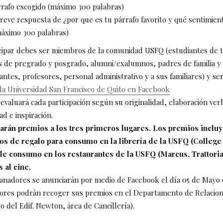
rrafo escogido (máximo 300 palabras)
reve respuesta de ¿por que es tu párrafo favorito y qué sentimie
máximo 300 palabras)
icipar debes ser miembros de la comunidad USFQ (estudiantes de t
 de pregrado y posgrado, alumni/exalumnos, padres de familia y
ntes, profesores, personal administrativo y a sus familiares) y ser
la Universidad San Francisco de Quito en Facebook
evaluará cada participación según su originalidad, elaboración ver
ad e inspiración.
arán premios a los tres primeros lugares. Los premios inclu
dos de regalo para consumo en la librería de la USFQ (College 
e consumo en los restaurantes de la USFQ (Marcus, Trattoria 
 al cine.
ganadores se anunciarán por medio de Facebook el día 05 de Mayo 
ores podrán recoger sus premios en el Departamento de Relacion
so del Edif. Newton, área de Cancillería).