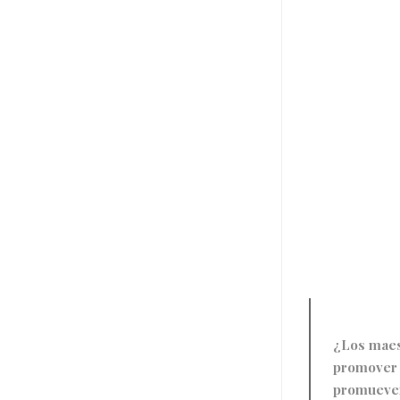
¿Los maes
promover y
promueven 