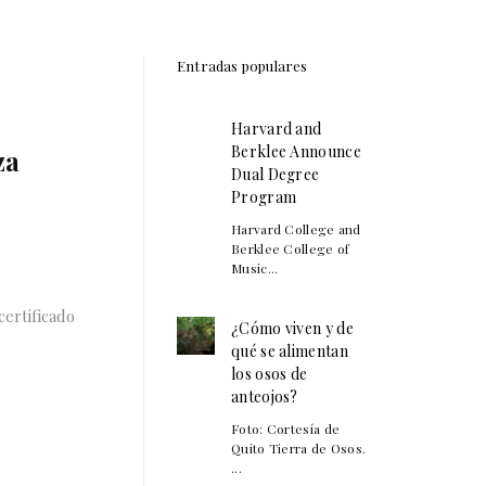
Entradas populares
Harvard and
Berklee Announce
za
Dual Degree
Program
Harvard College and
Berklee College of
Music...
certificado
¿Cómo viven y de
qué se alimentan
los osos de
anteojos?
Foto: Cortesía de
Quito Tierra de Osos.
...