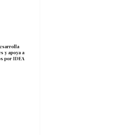
esarrolla
es y apoya a
os por IDEA