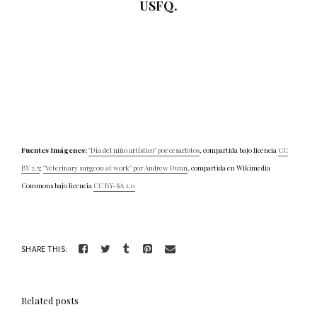
USFQ.
Fuentes imágenes:
"Día del niño artístico" por
cesarfotos
, compartida bajo licencia
CC
BY 2.5
;
"Veterinary surgeon at work" por Andrew Dunn
, compartida en Wikimedia
Commons bajo licencia
CC BY-SA 2.0
SHARE THIS:
Related posts