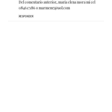
Del comentario anterior, maria elena mora mi cel
084617186 o marmem7@aol.com
RESPONDER