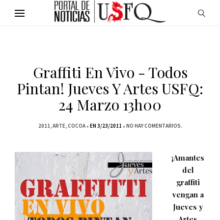
Graffiti En Vivo - Todos
Pintan! Jueves Y Artes USFQ:
24 Marzo 13h00
2011
ARTE
COCOA
EN 3/23/2011
NO HAY COMENTARIOS.
¡Amantes
del
graffiti
vengan a
Jueves y
Artes