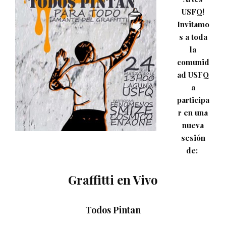
USFQ!
Invitamo
s a toda
la
comunid
ad USFQ
a
participa
r en una
nueva
sesión
de:
Graffitti en Vivo
Todos Pintan