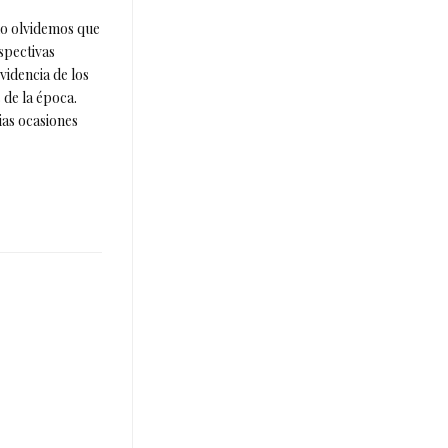
 no olvidemos que
spectivas
videncia de los
 de la época.
ias ocasiones