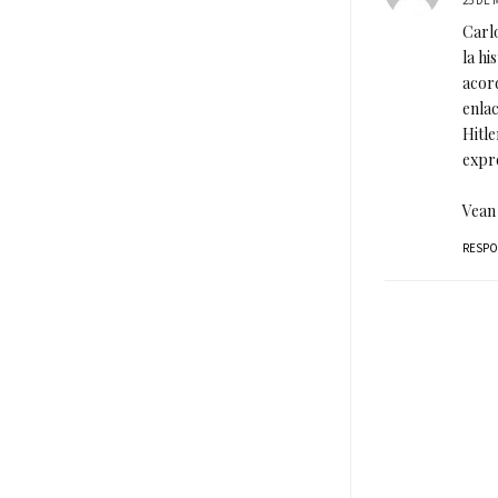
25 DE 
Carlo
la hi
acord
enlac
Hitle
expre
Vean
RESP