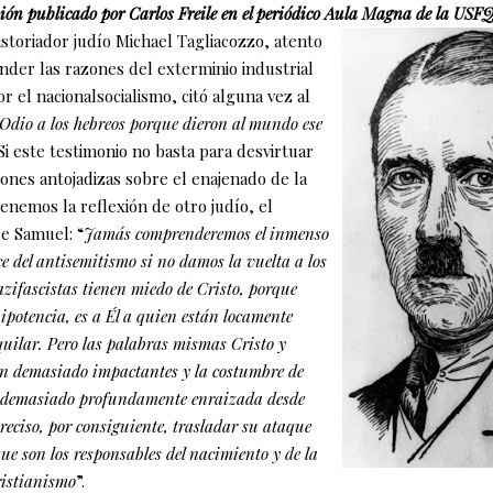
nión publicado por Carlos Freile en el periódico Aula Magna de la USF
istoriador judío Michael Tagliacozzo, atento
nder las razones del exterminio industrial
or el nacionalsocialismo, citó alguna vez al
Odio a los hebreos porque dieron al mundo ese
 Si este testimonio no basta para desvirtuar
iones antojadizas sobre el enajenado de la
enemos la reflexión de otro judío, el
ce Samuel: “
Jamás comprenderemos el inmenso
e del antisemitismo si no damos la vuelta a los
zifascistas tienen miedo de Cristo, porque
ipotencia, es a Él a quien están locamente
quilar. Pero las palabras mismas Cristo y
n demasiado impactantes y la costumbre de
á demasiado profundamente enraizada desde
preciso, por consiguiente, trasladar su ataque
ue son los responsables del nacimiento y de la
ristianismo
”.