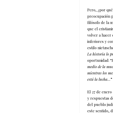
Pero, ¿por qué 
preocupación p
filósofo de la 
que el cristian
volver a hacer
inferiores y co
estilo nietzsch
La historia lo p
oportunidad: “
medio de la mue
mientras los men
está la lucha…
”
El 27 de enero
y respuestas de
del pueblo judí
este sentido, di