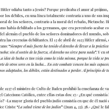
Hitler odiaba tanto a Jesús? Porque predicaba el amor al prójimo, 
or los débiles, en una línea totalmente contraria a uno de sus ins
moral de los señores, contrario a la moral del rebaño, Nietzsche. H
ismo había debilitado a los germanos, que era perentorio acabar co
 del alemán el pueblo de los señores dominadores del mundo, sobr
ntra las creencias debilitantes. El 13 de abril de 1923 Hitler afirmó,
eano: “
Siempre el más fuerte ha tenido el derecho de llevar a la práctica
rueba: sin el sostén de la fuerza, el derecho no sirve para nada
”. Y en o
La idea de lucha es tan vieja como la vida misma, porque la vida se pr
rte de otros seres en
la lucha… En este combate vencen los más capaces, 
os adaptados, los débiles, están destinados a perder. Al principio de t
 de 1937 el ministro de Culto de Baden prohibió la enseñanza de v
l Catecismo Católico, entre ellas estas dos: 17.- ¿En qué consistía
o? -La mayor gloria del pueblo judío consistía en que de él nació
ce Cristo: “
La salud viene de los judíos
” (Juan 4, 22). 28.- ¿Qué le fa