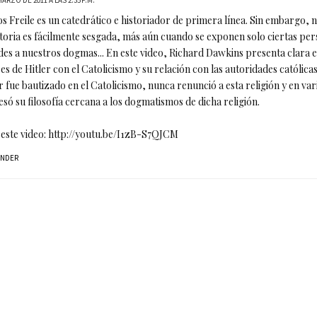
MARZO DE 2011 A LAS 2:35 P.M.
s Freile es un catedrático e historiador de primera línea. Sin embargo,
storia es fácilmente sesgada, más aún cuando se exponen solo ciertas per
es a nuestros dogmas... En este video, Richard Dawkins presenta clara e
es de Hitler con el Catolicismo y su relación con las autoridades católicas
r fue bautizado en el Catolicismo, nunca renunció a esta religión y en var
só su filosofía cercana a los dogmatismos de dicha religión.
 este video: http://youtu.be/I1zB-S7QJCM
ONDER