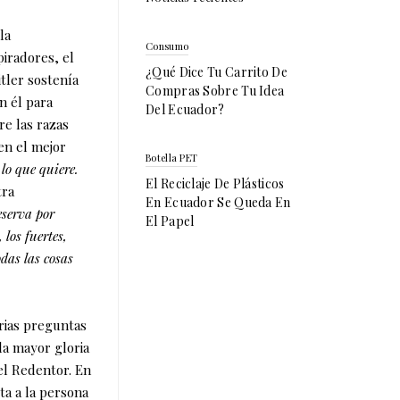
la
Consumo
piradores, el
¿Qué Dice Tu Carrito De
itler sostenía
Compras Sobre Tu Idea
n él para
Del Ecuador?
e las razas
 en el mejor
Botella PET
 lo que quiere.
El Reciclaje De Plásticos
tra
En Ecuador Se Queda En
eserva por
El Papel
los fuertes,
odas las cosas
arias preguntas
 la mayor gloria
 el Redentor. En
lta a la persona