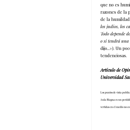
que no es humil
razones de la 
de la humildad
los judíos, los c
Todo depende de 
o si tendrá una 
dijo...»). Un p
tendenciosas.
Artículo de Opi
Universidad San
Los puntos de vista publi
Aula Magna es un periódico
vertidas en el medio no c