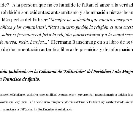
de? -A la persona que no es humilde le faltan el amor a la verdad 
prohibición son evidentes: antisemitismo y abominación nietzschean
. Más perlas del Führer: “
Siempre he sostenido que nuestros mayores
atólicos y los comunistas
”. “
Para nuestro pueblo la religión es una cuest
saber si permanecerá fiel a la religión judeocristiana y a la moral servi
fe nueva, recia, heroica...
”
(Hermann Rauschning en su libro de 193
oco de documentación auténtica libera de prejuicios y de informacio
nión publicado en la Columna de "Editoriales" del Periódico Aula Magn
 Francisco de Quito.
cados como Opinión son exclusiva responsabilidad de sus autores y no representan necesariamente la posición de e
 democrático y liberal, sin fines de lucro, comprometido con la defensa de los derechos y las libertades de los ci
omprometen a la USFQ como institución, ni a sus autoridades.