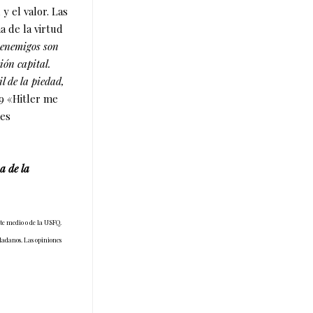
y el valor. Las
a de la virtud
 enemigos son
ión capital.
l de la piedad,
9 «Hitler me
nes
a de la
ste medio o de la USFQ.
udadanos. Las opiniones