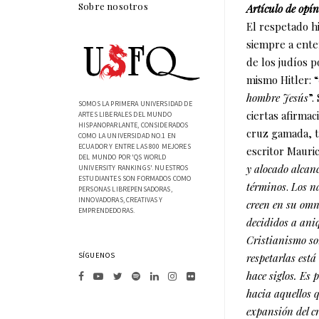
Sobre nosotros
Artículo de opí
El respetado h
siempre a ente
de los judíos p
mismo Hitler: “
hombre Jesús
”.
SOMOS LA PRIMERA UNIVERSIDAD DE
ciertas afirmac
ARTES LIBERALES DEL MUNDO
HISPANOPARLANTE, CONSIDERADOS
cruz gamada, t
COMO LA UNIVERSIDAD NO.1 EN
ECUADOR Y ENTRE LAS 800 MEJORES
escritor Mauri
DEL MUNDO POR 'QS WORLD
y alocado alcanc
UNIVERSITY RANKINGS'. NUESTROS
ESTUDIANTES SON FORMADOS COMO
términos
.
Los na
PERSONAS LIBREPENSADORAS,
INNOVADORAS, CREATIVAS Y
creen en su omn
EMPRENDEDORAS.
decididos a ani
Cristianismo so
SÍGUENOS
respetarlas est
hace siglos. Es 
hacia aquellos q
expansión del c