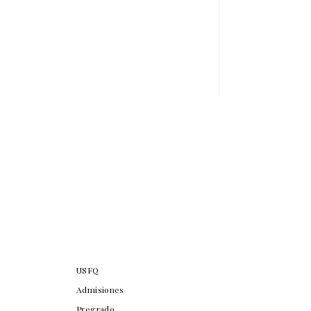
USFQ
Admisiones
Pregrado