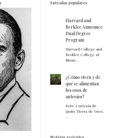
Entradas populares
Q
Harvard and
Berklee Announce
Dual Degree
Program
Harvard College and
Berklee College of
Music...
¿Cómo viven y de
qué se alimentan
los osos de
anteojos?
Foto: Cortesía de
Quito Tierra de Osos.
...
Noticias recientes