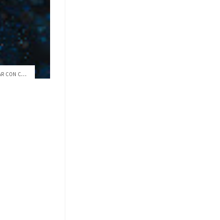
POR PRIMERA VEZ PODEMOS SOÑAR CON CURAR ...