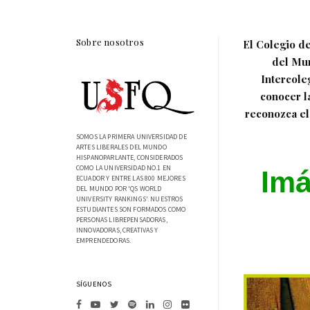
Sobre nosotros
El Colegio d
del Mun
Intercole
conocer l
reconozca el
SOMOS LA PRIMERA UNIVERSIDAD DE
ARTES LIBERALES DEL MUNDO
HISPANOPARLANTE, CONSIDERADOS
COMO LA UNIVERSIDAD NO.1 EN
Imá
ECUADOR Y ENTRE LAS 800 MEJORES
DEL MUNDO POR 'QS WORLD
UNIVERSITY RANKINGS'. NUESTROS
ESTUDIANTES SON FORMADOS COMO
PERSONAS LIBREPENSADORAS,
INNOVADORAS, CREATIVAS Y
EMPRENDEDORAS.
SÍGUENOS