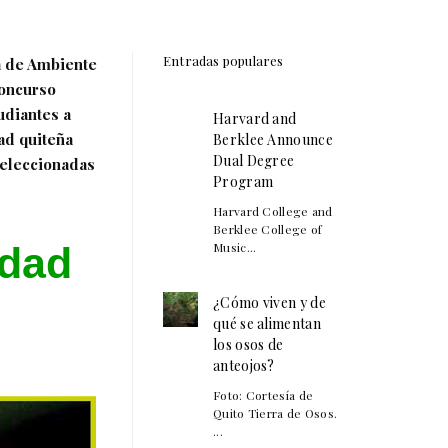
Entradas populares
a de Ambiente
Concurso
udiantes a
Harvard and
ad quiteña
Berklee Announce
Dual Degree
seleccionadas
Program
Harvard College and
Berklee College of
idad
Music...
¿Cómo viven y de
qué se alimentan
los osos de
anteojos?
Foto: Cortesía de
Quito Tierra de Osos.
...