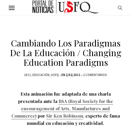
Cambiando Los Paradigmas
De La Educación / Changing
Education Paradigms
2011
EDUCACIÓN
USFQ
EN 2/02/2011
2 COMENTARIOS
Esta animación fue adaptada de una charla
presentada ante la
RSA (Royal Society for the
encouragement of Arts, Manufactures and
Commerce)
por
Sir Ken Robinson
, experto de fama
mundial en educación y creatividad.