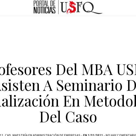
ofesores Del MBA U
sisten A Seminario 
alización En Metodo
Del Caso
11
CAD
MAESTRÍA EN ADMINISTRACIÓN DE EMPRESAS
EN 1/31/2011
NO HAY COMENTARI