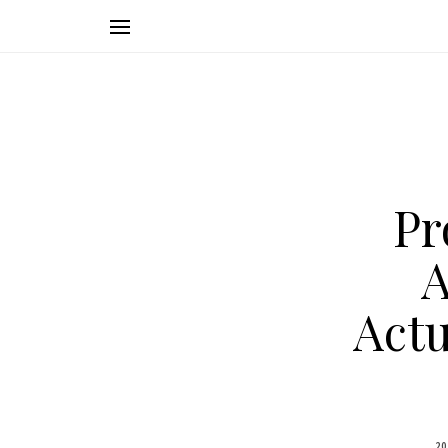
Pr
A
Actu
20