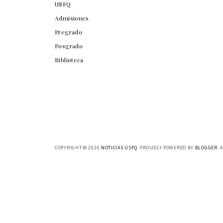
USFQ
Admisiones
Pregrado
Posgrado
Biblioteca
COPYRIGHT ©
2026
NOTICIAS USFQ
. PROUDLY POWERED BY
BLOGGER
. 