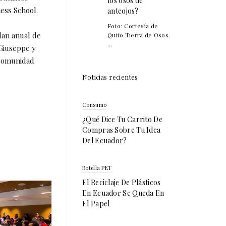
los osos de
ness School.
anteojos?
Foto: Cortesía de
lan anual de
Quito Tierra de Osos.
...
Giuseppe y
 comunidad
Noticias recientes
Consumo
¿Qué Dice Tu Carrito De
Compras Sobre Tu Idea
Del Ecuador?
Botella PET
El Reciclaje De Plásticos
En Ecuador Se Queda En
El Papel