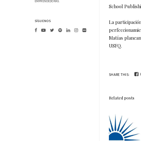
EMPRENDEDORAS.
School Publishi
SÍGUENOS
La participaci
perfeccionamie
Matías planean
USFQ.
SHARE THIS:
Related posts