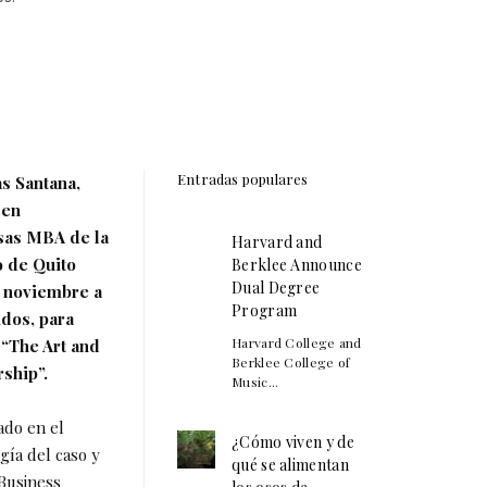
Entradas populares
s Santana,
 en
sas MBA de la
Harvard and
o de Quito
Berklee Announce
Dual Degree
e noviembre a
Program
dos, para
Harvard College and
 “The Art and
Berklee College of
ship”.
Music...
ado en el
¿Cómo viven y de
gía del caso y
qué se alimentan
Business