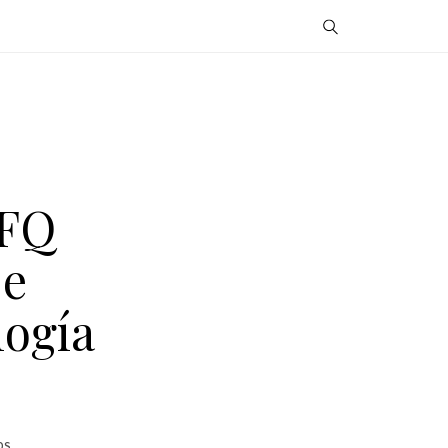
SFQ
De
logía
OS.