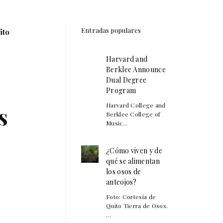
Entradas populares
ito
Harvard and
Berklee Announce
Dual Degree
Program
Harvard College and
s
Berklee College of
Music...
¿Cómo viven y de
qué se alimentan
los osos de
anteojos?
Foto: Cortesía de
Quito Tierra de Osos.
...