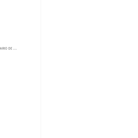
CULMINA EXITOSAMENTE EL SEMINARIO DE COA...