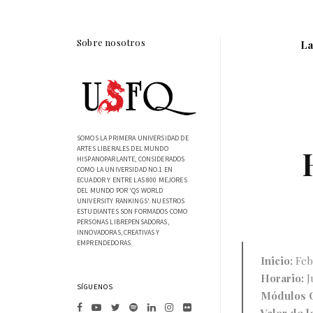
Sobre nosotros
La
SOMOS LA PRIMERA UNIVERSIDAD DE
ARTES LIBERALES DEL MUNDO
HISPANOPARLANTE, CONSIDERADOS
COMO LA UNIVERSIDAD NO.1 EN
ECUADOR Y ENTRE LAS 800 MEJORES
DEL MUNDO POR 'QS WORLD
UNIVERSITY RANKINGS'. NUESTROS
ESTUDIANTES SON FORMADOS COMO
PERSONAS LIBREPENSADORAS,
INNOVADORAS, CREATIVAS Y
EMPRENDEDORAS.
Inicio:
Feb
Horario:
J
SÍGUENOS
Módulos 
Valor de l