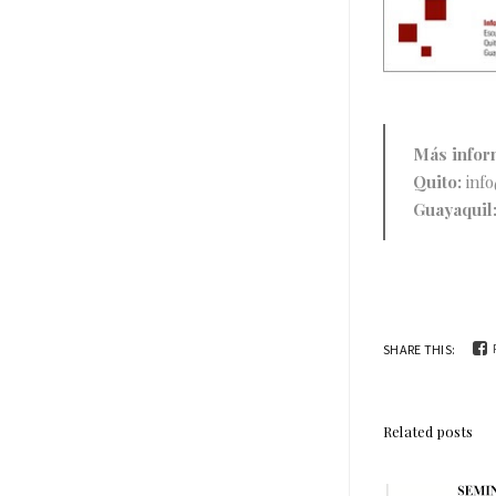
Más infor
Quito:
inf
Guayaquil
SHARE THIS:
Related posts