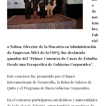
s
de
nov
iem
bre,
Fab
rizi
o Noboa, Director de la Maestría en Administración
de Empresas MBA de la USFQ, fue declarado
ganador del “Primer Concurso de Casos de Estudio:
Desde una Perspectiva de Gobierno Corporativo”.
Este concurso fue promovido por el Banco
Interamericano de Desarrollo, la Bolsa de Valores de
Quito y el Programa de Buen Gobierno Corporativo.
En el concurso participaron catedráticos y universidades
de todo el país. Fabrizio, quien también es profesor de