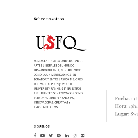
Sobre nosotros
SOMOS LA PRIMERA UNIVERSIDAD DE
ARTES LIBERALES DEL MUNDO
HISPANOPARLANTE, CONSIDERADOS
COMO LA UNIVERSIDAD NO.1 EN
ECUADOR Y ENTRE LAS 800 MEJORES
DEL MUNDO POR 'QS WORLD
UNIVERSITY RANKINGS'. NUESTROS
ESTUDIANTES SON FORMADOS COMO
Fecha:
13 
PERSONAS LIBREPENSADORAS,
INNOVADORAS, CREATIVAS Y
Hora:
19h1
EMPRENDEDORAS.
Lugar:
Swis
SÍGUENOS