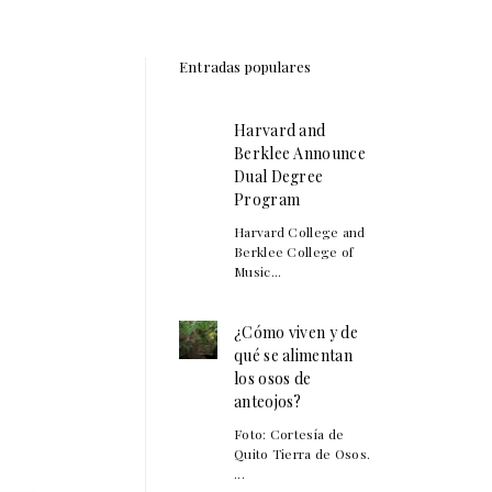
Entradas populares
Harvard and
Berklee Announce
Dual Degree
Program
Harvard College and
Berklee College of
Music...
¿Cómo viven y de
qué se alimentan
los osos de
anteojos?
Foto: Cortesía de
Quito Tierra de Osos.
...